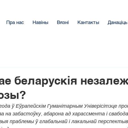
Пра нас
Навіны
Вязнi
Кантакты
Данацiць
ае беларускія незале
юзы?
года ў Еўрапейскім Гуманітарным Універісітэце про
 на забастоўку, абарона ад харассмента і свабода
овыя праблемы ў глабальнай і лакальнай перспектыв