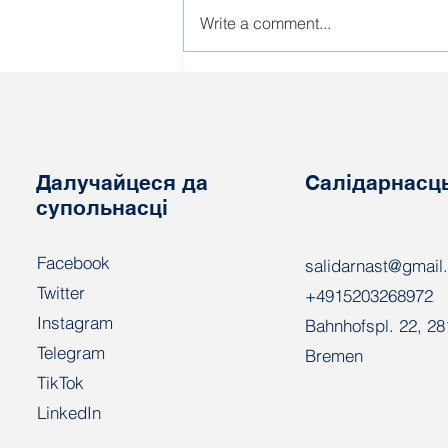
Write a comment...
Рабочы Рух запускае
кампанію "Аб
прымусовай працы
палітвязняў Беларусі"
Далучайцеся да
Салідарнасц
супольнасці
Facebook
salidarnast@gmail
Twitter
+4915203268972
Instagram
Bahnhofspl. 22, 2
Telegram
Bremen
TikTok
LinkedIn