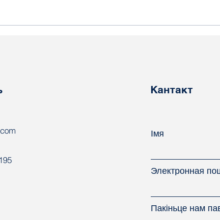
Прадстаўнік беларускіх
У Б
прафсаюзаў прыняў
між
удзел у форуме Усходняга
пра
партнёрства
кан
пры
ь
Кантакт
пра
.com
Імя
8195
Электронная по
Пакіньце нам па