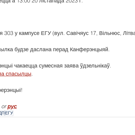
ца а 13:00 20 лістапада 2023 г.
 303 у кампусе ЕГУ (вул. Савічяус 17, Вільнюс, Літва
сылка будзе даслана перад Канферэнцыяй.
нцыі чакаецца сумесная заява ўдзельнікаў.
па спасылцы
.
ферэнцыі!
 or 
рус
ДП
ЕГУ