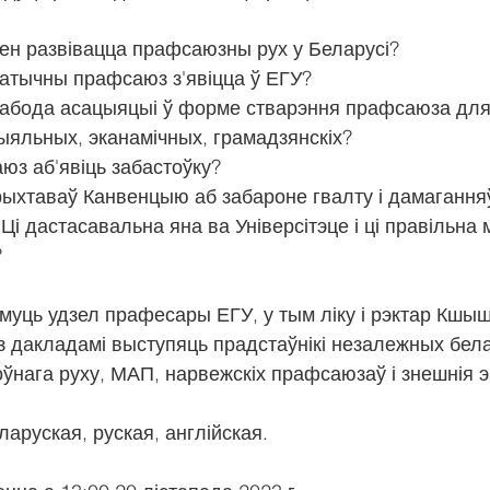
павінен развівацца прафсаюзны рух у Беларусі?
акратычны прафсаюз з'явіцца ў ЕГУ?
ыяльных, эканамічных, грамадзянскіх?
саюз аб'явіць забастоўку?
і дастасавальна яна ва Універсітэце і ці правільна
?
уць удзел прафесары ЕГУ, у тым ліку і рэктар Кшы
 з дакладамі выступяць прадстаўнікі незалежных бела
ўнага руху, МАП, нарвежскіх прафсаюзаў і знешнія э
ларуская, руская, англійская.