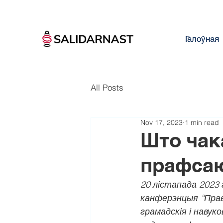
Галоўная
All Posts
Nov 17, 2023
1 min read
Што чак
прафса
20 лістапада 2023 
канферэнцыя “Права
грамадскія і навук