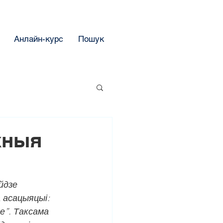
Анлайн-курс
Пошук
жныя
йдзе 
 асацыяцыі: 
е”. Таксама 