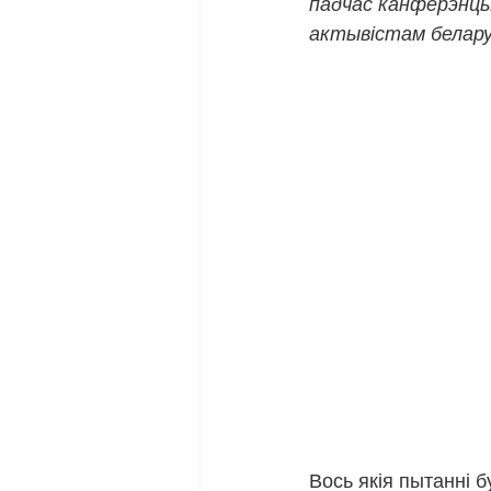
падчас канферэнцы
актывістам белару
Вось якія пытанні 