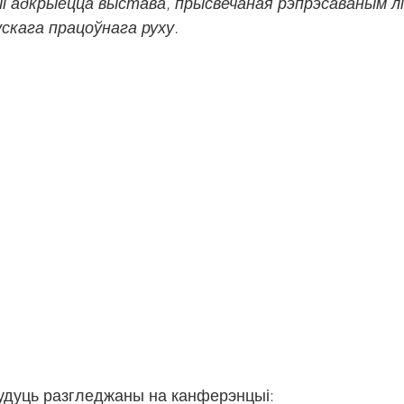
і адкрыецца выстава, прысвечаная рэпрэсаваным лід
скага працоўнага руху.
будуць разгледжаны на канферэнцыі: