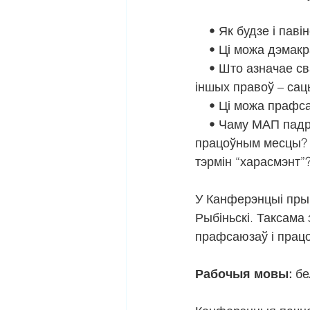
    • Як будзе і 
    • Ці можа дэм
    • Што азначае свабода асацыяцыі ў форме стварэння прафсаюза для рэалізацыі 
іншых правоў – сац
    • Ці можа праф
    • Чаму МАП падрыхтаваў Канвенцыю аб забароне гвалту і дамаганняў на 
працоўным месцы? Ц
тэрмін “харасмэнт”
У Канферэнцыі прым
Рыбіньскі. Таксама
прафсаюзаў і працо
Рабочыя мовы:
 бе