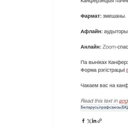
Канферэнцыя пачнец
Фармат:
 змешаны.
Афлайн:
 аудыторыя
Анлайн:
 Zoom-спа
Па выніках Канферэ
Форма рэгістрацыі 
Чакаем вас на кан
Read this text in 
eng
Беларусь
прафсаюзы
БК