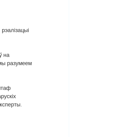
 мы разумеем 
штаф 
рускіх 
ксперты.