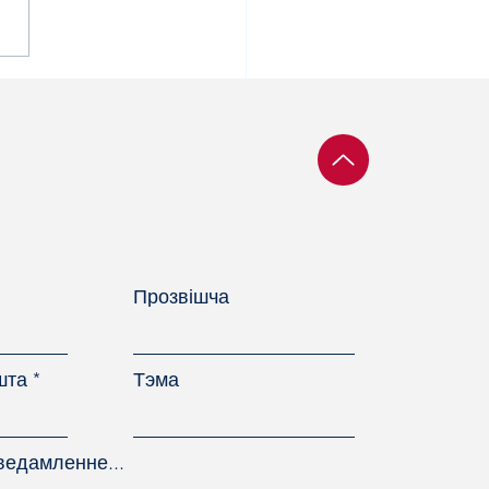
рэмене прайшла
народная
фсаюзная
ферэнцыя,
свечаная правам
цоўных у Беларусі
Прозвішча
шта
Тэма
ведамленне...