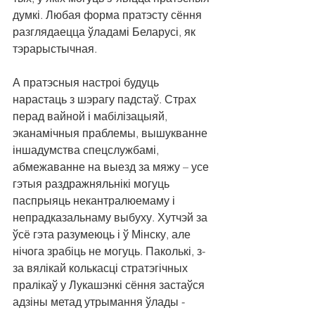
думкі. Любая форма пратэсту сёння 
разглядаецца ўладамі Беларусі, як 
тэрарыстычная.
А пратэсныя настроі будуць 
нарастаць з шэрагу падстаў. Страх 
перад вайной і мабілізацыяй, 
эканамічныя праблемы, вышукванне 
іншадумства спецслужбамі, 
абмежаванне на выезд за мяжу – усе 
гэтыя раздражняльнікі могуць 
паспрыяць некантралюемаму і 
непрадказальнаму выбуху. Хутчэй за 
ўсё гэта разумеюць і ў Мінску, але 
нічога зрабіць не могуць. Паколькі, з-
за вялікай колькасці стратэгічных 
пралікаў у Лукашэнкі сёння застаўся 
адзіны метад утрымання ўлады - 