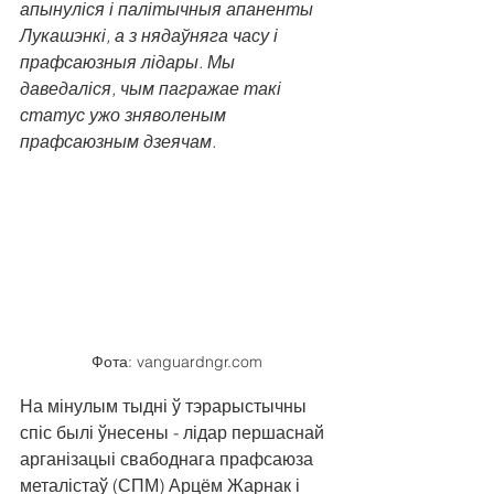
апынуліся і палітычныя апаненты 
Лукашэнкі, а з нядаўняга часу і 
прафсаюзныя лідары. Мы 
даведаліся, чым пагражае такі 
статус ужо зняволеным 
прафсаюзным дзеячам.
Фота: vanguardngr.com
На мінулым тыдні ў тэрарыстычны 
спіс былі ўнесены - лідар першаснай 
арганізацыі свабоднага прафсаюза 
металістаў (СПМ) Арцём Жарнак і 