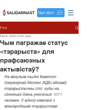
Чат-бот
Post
Feb 6, 2023
3 min read
Чым пагражае статус
«тэрарыста» для
прафсаюзных
актывістаў?
На мінулым тыдні Камітэт 
дзяржаўнай бяспекі (КДБ) абнавіў 
тэрарыстычны спіс, куды на 
сённяшні дзень унесеныя 1011 
чалавек. У адной кампаніі з 
міжнароднымі тэрарыстамі 