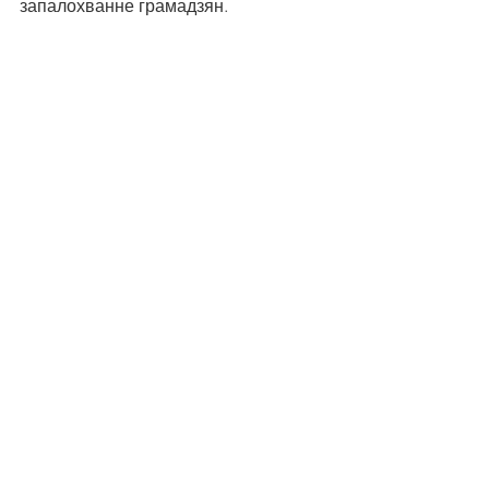
запалохванне грамадзян.
See All
Recent Posts