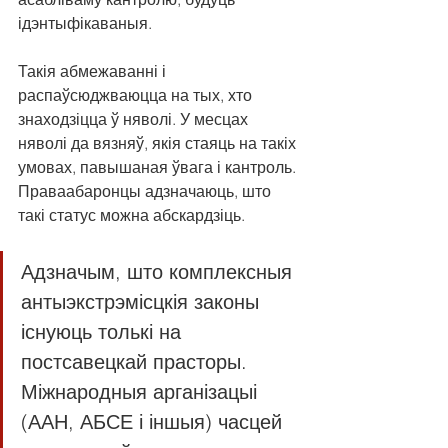
ідэнтыфікаваныя.
Такія абмежаванні і 
распаўсюджваюцца на тых, хто 
знаходзіцца ў няволі. У месцах 
няволі да вязняў, якія стаяць на такіх 
умовах, павышаная ўвага і кантроль. 
Праваабаронцы адзначаюць, што 
такі статус можна абскардзіць.
Адзначым, што комплексныя 
антыэкстрэмісцкія законы 
існуюць толькі на 
постсавецкай прасторы. 
Міжнародныя арганізацыі 
(ААН, АБСЕ і іншыя) часцей 