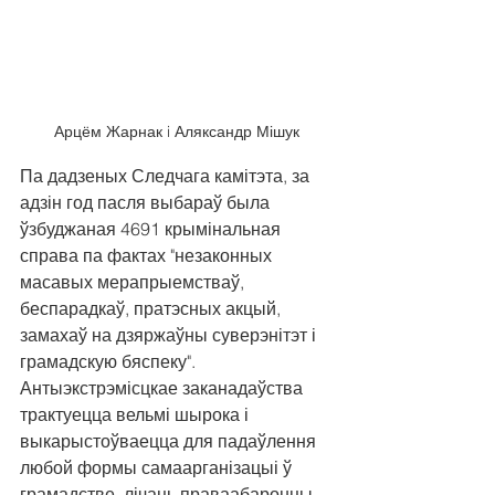
Арцём Жарнак i Аляксандр Мішук
Па дадзеных Следчага камітэта, за 
адзін год пасля выбараў была 
ўзбуджаная 4691 крымінальная 
справа па фактах "незаконных 
масавых мерапрыемстваў, 
беспарадкаў, пратэсных акцый, 
замахаў на дзяржаўны суверэнітэт і 
грамадскую бяспеку". 
Антыэкстрэмісцкае заканадаўства 
трактуецца вельмі шырока і 
выкарыстоўваецца для падаўлення 
любой формы самаарганізацыі ў 
грамадстве, лічаць праваабаронцы.