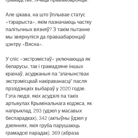
Але цікава, на што ўплывае статус 
«тэрарыста», якім пазначаюць частку 
палітычных вязняў? З такім пытанне 
мы звярнуліся да праваабаронцаў 
цэнтру «Вясна».
У спіс «экстрэмістаў» уключаюцца як 
беларусы, так і грамадзяне іншых 
краінаў, асуджаныя па "злачынствах 
экстрэмісцкай накіраванасці" пасля 
прэзідэнцкіх выбараў у 2020 годзе. 
Гэта людзі, якіх асудзілі па такіх 
артыкулах Крымінальнага кодэкса, як 
напрыклад, 293 (удзел у масавых 
беспарадках), 342 (актыўны ўдзел у 
дзеяннях, якія груба парушаюць 
грамадскі парадак), 369 (абраза 