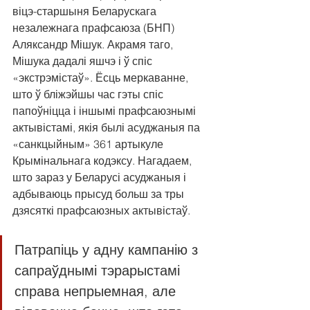
віцэ-старшыня Беларускага 
незалежнага прафсаюза (БНП) 
Аляксандр Мішук. Акрамя таго, 
Мішука дадалі яшчэ і ў спіс 
«экстрэмістаў». Ёсць меркаванне, 
што ў бліжэйшы час гэты спіс 
папоўніцца і іншымі прафсаюзнымі 
актывістамі, якія былі асуджаныя па 
«санкцыйным» 361 артыкуле 
Крымінальнага кодэксу. Нагадаем, 
што зараз у Беларусі асуджаныя і 
адбываюць прысуд больш за тры 
дзясяткі прафсаюзных актывістаў.
Патрапіць у адну кампанію з 
сапраўднымі тэрарыстамі 
справа непрыемная, але 