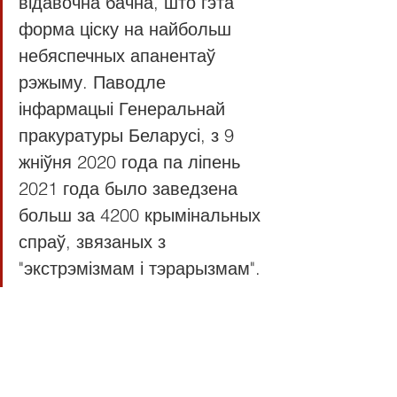
відавочна бачна, што гэта 
форма ціску на найбольш 
небяспечных апанентаў 
рэжыму. Паводле 
інфармацыі Генеральнай 
пракуратуры Беларусі, з 9 
жніўня 2020 года па ліпень 
2021 года было заведзена 
больш за 4200 крымінальных 
спраў, звязаных з 
"экстрэмізмам і тэрарызмам".