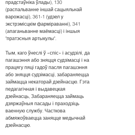
прадстаўніка ўлады), 130 
(распальванне іншай сацыяльнай 
варожасці), 361-1 (удзел у 
экстрэмісцкім фарміраванні), 341 
(апаганьванне маёмасці) і іншыя 
"пратэсныя артыкулы".
Тым, каго ўнеслі ў «спіс» і асудзілі, да 
пагашэння або зняцця судзімасці і на 
працягу пяці гадоў пасля пагашэння 
або зняцця судзімасці, забараняецца 
займацца некаторай дзейнасцю. Гэта 
педагагічная і выдавецкая 
дзейнасць, Забараняецца займаць 
дзяржаўныя пасады і праходзіць 
ваенную службу. Часткова 
абмяжоўваецца заняцце медычнай 
дзейнасцю.