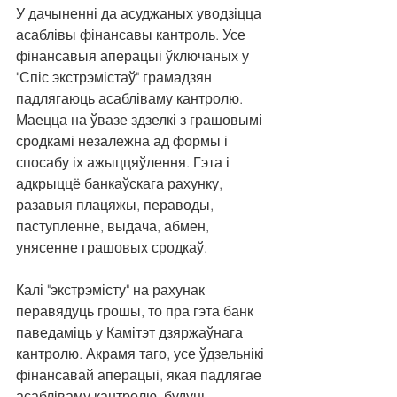
У дачыненні да асуджаных уводзіцца 
асаблівы фінансавы кантроль. Усе 
фінансавыя аперацыі ўключаных у 
"Спіс экстрэмістаў" грамадзян 
падлягаюць асабліваму кантролю. 
Маецца на ўвазе здзелкі з грашовымі 
сродкамі незалежна ад формы і 
спосабу іх ажыццяўлення. Гэта і 
адкрыццё банкаўскага рахунку, 
разавыя плацяжы, пераводы, 
паступленне, выдача, абмен, 
унясенне грашовых сродкаў.
Калі "экстрэмісту" на рахунак 
перавядуць грошы, то пра гэта банк 
паведаміць у Камітэт дзяржаўнага 
кантролю. Акрамя таго, усе ўдзельнікі 
фінансавай аперацыі, якая падлягае 
асабліваму кантролю, будуць 