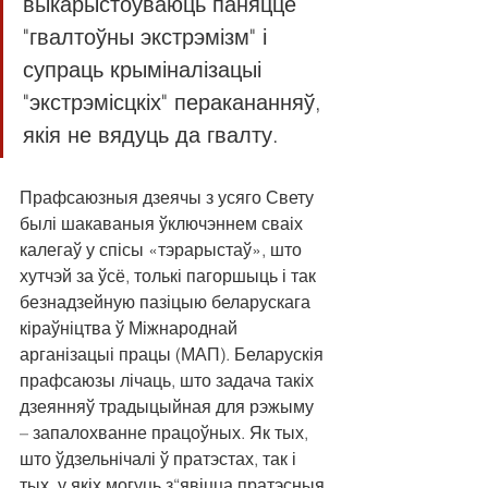
выкарыстоўваюць паняцце 
"гвалтоўны экстрэмізм" і 
супраць крыміналізацыі 
"экстрэмісцкіх" перакананняў, 
якія не вядуць да гвалту.
Прафсаюзныя дзеячы з усяго Свету 
былі шакаваныя ўключэннем сваіх 
калегаў у спісы «тэрарыстаў», што 
хутчэй за ўсё, толькі пагоршыць і так 
безнадзейную пазіцыю беларускага 
кіраўніцтва ў Міжнароднай 
арганізацыі працы (МАП). Беларускія 
прафсаюзы лічаць, што задача такіх 
дзеянняў традыцыйная для рэжыму 
– запалохванне працоўных. Як тых, 
што ўдзельнічалі ў пратэстах, так і 
тых, у якіх могуць з“явіцца пратэсныя 