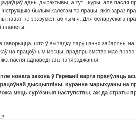
ацадаўцаў адны дырэктывы, а тут - куры, але пасля п
ю інструкцыю былым калегам па працы, якія зараз пра
ны нават не зразумелі аб чым я. Для беларускага пра
й планеты.
ма гаворыцца, што ў выпадку парушэння забароны на
ыкаў на працоўным месцы, прадпрыемства мае права 
ніка пасля адпаведнага папярэджання.
ятле новага закона ў Германіі варта праяўляць ас
 працоўнай дысцыпліны. Курэнне марыхуаны на п
можа мець сур'ёзныя наступствы, аж да страты п
ія