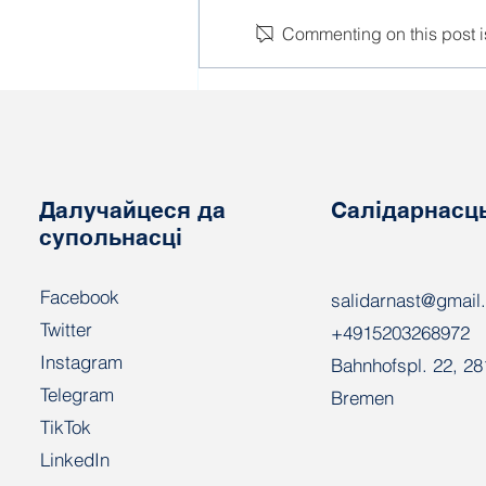
Commenting on this post is
На «Нафтане» пачаліся
ўразанні сацыяльных
ільгот і гарантый
Далучайцеся да
Салідарнасц
супольнасці
Facebook
salidarnast@gmail
Twitter
+4915203268972
Instagram
Bahnhofspl. 22, 2
Telegram
Bremen
TikTok
LinkedIn