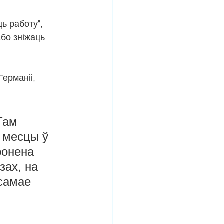
ь работу", 
бо зніжаць 
ерманіі, 
Там 
 месцы ў 
ронена 
зах, на 
самае 