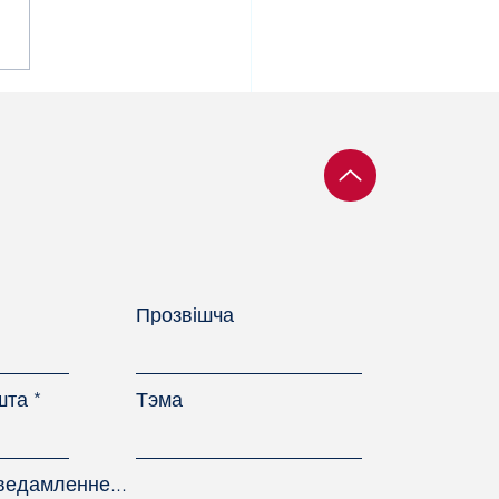
гнанне заработнай
ты
Прозвішча
шта
Тэма
ведамленне...