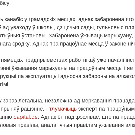
бісу.
 канабіс у грамадскіх месцах, аднак забаронена яго
 ад уваходу ў школы, дзіцячыя сады, гульнявыя пляц
ртыўныя ўстановы. Забаронена ўжываць марыхуану, 
нага сродку. Аднак пра працоўнае месца ў законе ніч
 нямецкіх прадпрыемствах работнікаў ужо пачалі інс
чэнні ўжывання марыхуаны на працоўным месцы і яе 
трукцыі па эксплуатацыі адносна забароны на алкаголь
імі.
у зараз легальна, незалежна ад меркавання працада
прыняў рашэнне, - 
тлумачыць
 эксперт па працоўным
анню 
capital.de
. Аднак ён падкрэслівае, што на пра
овыя правілы, аналагічныя правілам ужывання алка