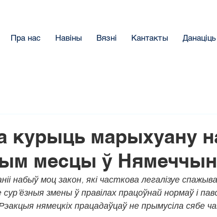
Пра нас
Навіны
Вязнi
Кантакты
Данацiць
а курыць марыхуану н
ым месцы ў Нямеччын
аніі набыў моц закон, які часткова легалізуе спажыва
 сур'ёзныя змены ў правілах працоўнай нормаў і паво
Рэакцыя нямецкіх працадаўцаў не прымусіла сябе ча