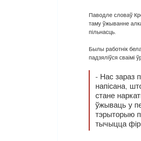
Паводле словаў Кро
таму ўжыванне алка
пільнасць.
Былы работнік бела
падзяліўся сваімі 
- Нас зараз 
напісана, шт
стане наркат
ўжываць у пе
тэрыторыю пр
тычыцца фір