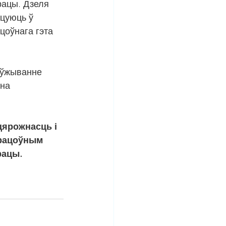
рацы. Дзеля 
цуюць ў 
цоўнага гэта 
 ўжыванне 
на 
цярожнасць і 
рацоўным 
рацы.