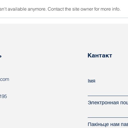
n't available anymore. Contact the site owner for more info.
Што важна ведаць
Спа
кожнаму работніку аб
пла
сваіх "адпускных"
правах?
ь
Кантакт
.com
Імя
8195
Электронная по
Пакіньце нам па