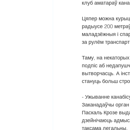
клуб аматараў кана
Цяпер можна курыць
радыусе 200 метраў
маладзёжныя і спа
за рулём транспарт
Таму, на некаторых
подпіс аб недапуш
вытворчасць. А інс
стануць больш строг
- Ужыванне канабіс
Заканадаўчы орган 
Паскаль Крозе выд
дзейнічаюць адмысл
таксама легальны.