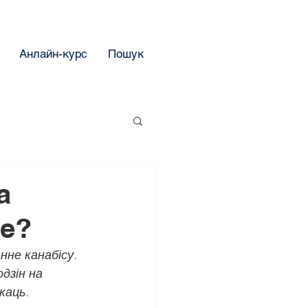
Анлайн-курс
Пошук
а
е?
нне канабісу. 
дзін на 
каць.