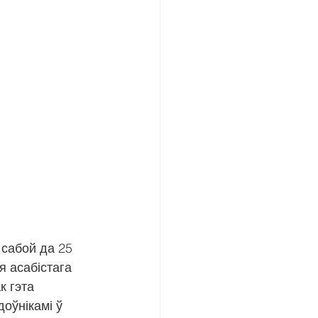
сабой да 25 
 асабістага 
 гэта 
оўнікамі ў 