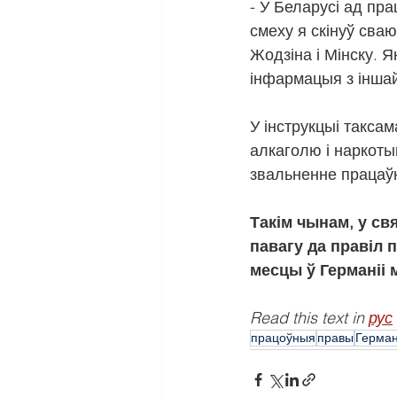
- У Беларусі ад пр
смеху я скінуў сва
Жодзіна і Мінску. Я
інфармацыя з інша
У інструкцыі такса
алкаголю і наркот
звальненне працаў
Такім чынам, у св
павагу да правіл
месцы ў Германіі 
Read this text in 
рус
працоўныя
правы
Герман