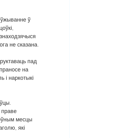
 ўжыванне ў 
оўкі, 
знаходзячыся 
ога не сказана.
труктаваць пад 
праносе на 
 і наркотыкі 
ўцы. 
 праве 
цоўным месцы 
голю, які 