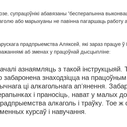
зе, супрацоўнікі абавязаны "бесперапынна выконвац
голю або марыхуаны не павінна пагаршаць работу а
рускага прадпрыемства Аляксей, які зараз працуе ў Г
ўражаннямі аб зменах у працоўнай дысцыпліне:
пачалі азнаямляць з такой інструкцыяй. 
о забаронена знаходзіцца на працоўным
ычнага ці алкагольнага ап'янення. Заба
рапынках і праносіць, нават у малых до
адпрыемства алкаголь і траўку. Тое ж 
менных курсаў і навучання.