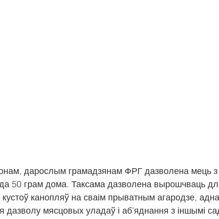
конам, дарослым грамадзянам ФРГ дазволена мець з 
 да 50 грам дома. Таксама дазволена вырошчваць для
 кустоў канопляў на сваім прыватным агародзе, аднак
 дазволу мясцовых уладаў і аб'яднання з іншымі сад