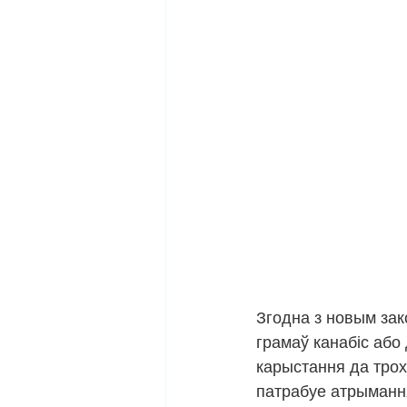
Згодна з новым за
грамаў канабіс або
карыстання да трох
патрабуе атрымання