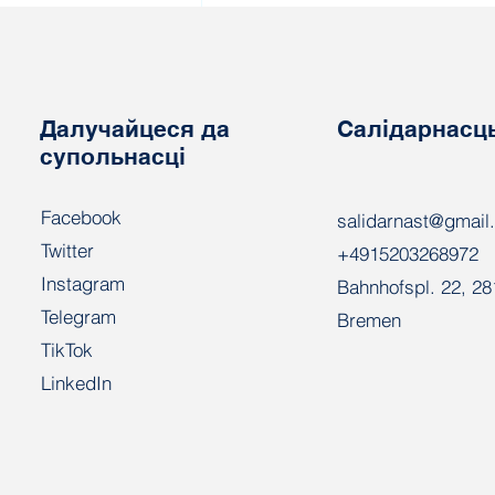
"Нядбайных" удзельнікаў
уборачнай кампаніі,
будуць адпраўляць у
войска
Далучайцеся да
Салідарнасц
супольнасці
Facebook
salidarnast@gmail
Twitter
+4915203268972
Instagram
Bahnhofspl. 22, 2
Telegram
Bremen
TikTok
LinkedIn