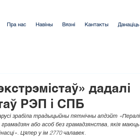
Пра нас
Навіны
Вязнi
Кантакты
Данацiць
 экстрэмістаў» дадалі
таў РЭП і СПБ
русі зрабіла традыцыйны пятнічны апдэйт «Пералі
 грамадзян або асоб без грамадзянства, якія маюць
насці». Цяпер у ім 2770 чалавек.