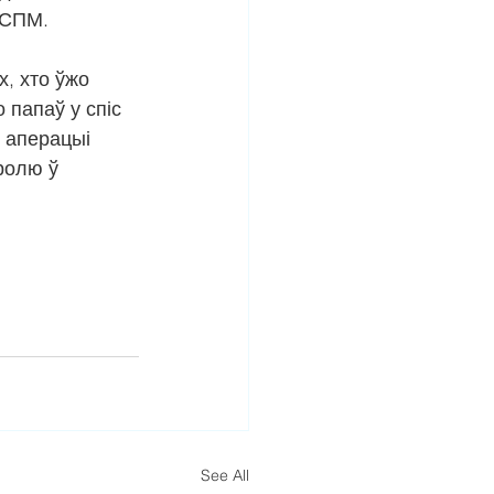
 СПМ.
х, хто ўжо 
 папаў у спіс 
 аперацыі 
ролю ў 
See All