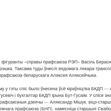
ы фігуранты «справы прафсаюза РЭП» Васіль Берасн
рэшка. Таксама туды ўнеслі вядомага лекара-транспл
прафсаюза беларускага Аляксея Аляксейчыка.
му у гэты спіс было ўнесена ўсё кіраўніцтва БКДП —
усевіч і бухгалтар БКДП Ірына Бут-Гусаім. У спісе зн
рафсаюзныя дзеячы — Аляксандр Мішук, віцэ-старш
ежнага прафсаюза (БНП), намесніца старшыні Свабо