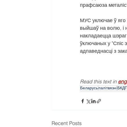
прафсаюза металіс
МУС уключае ў яго і
выйшаў на волю, і н
накладаецца шэраг 
ўключаных у "Спіс 
адпаведнасці з зак
Read this text in 
eng
Беларусь
палiтвязнi
БКД
Recent Posts