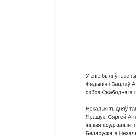
У спіс былі ўнесен
Фядыніч і Вацлаў А
сябра Свабоднага 
Некалькі тыдняў та
Ярашук, Сяргей Ант
іншыя асуджаныя п
Беларускага Незал