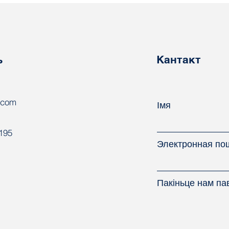
Абавязковае
Лід
размеркаванне
у з’
выпускнікоў у Беларусі:
нац
сацыяльная гарантыя ці
пра
прымусовая праца?
ь
Кантакт
.com
Імя
8195
Электронная по
Пакіньце нам па