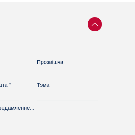
ары БКДП узялі ўдзел
ездзе італьянскага
ыянальнага
фцэнтра UIL
Прозвішча
шта
Тэма
ведамленне...