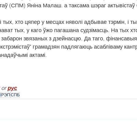
таў (СПМ) Яніна Малаш. а таксама шэраг актывістаў
 тых, хто цяпер у месцах няволі адбывае тэрмін, і ты
ават тых, у каго ўжо пагашана судзімасць. На тых хто
забарон звязаных з дзейнасцю. Да таго, фінансавыя
экстрэмістаў" грамадзян падлягаюць асабліваму кант
анадаўчымі актамі.
 or 
рус
П
РЭП
СПБ