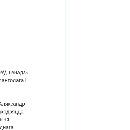
еў, Генадзь 
антолага і 
 Аляксандр 
аходзяцца 
ыня 
днага 