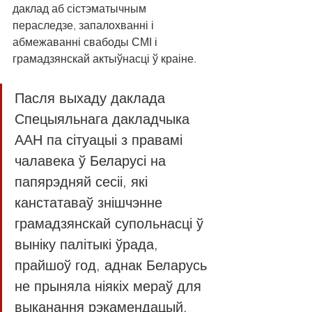
даклад аб сістэматычным 
пераследзе, запалохванні і 
абмежаванні свабоды СМІ і 
грамадзянскай актыўнасці ў краіне.
Пасля выхаду даклада 
Спецыяльнага дакладчыка 
ААН па сітуацыі з правамі 
чалавека ў Беларусі на 
папярэдняй сесіі, які 
канстатаваў знішчэнне 
грамадзянскай супольнасці ў 
выніку палітыкі ўрада, 
прайшоў год, аднак Беларусь 
не прыняла ніякіх мераў для 
выканання рэкамендацый, 