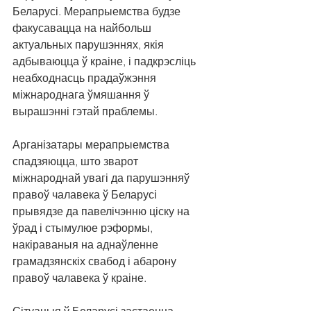
Беларусі. Мерапрыемства будзе 
факусавацца на найбольш 
актуальных парушэннях, якія 
адбываюцца ў краіне, і падкрэсліць 
неабходнасць прадаўжэння 
міжнароднага ўмяшання ў 
вырашэнні гэтай праблемы.
Арганізатары мерапрыемства 
спадзяюцца, што зварот 
міжнароднай увагі да парушэнняў 
правоў чалавека ў Беларусі 
прывядзе да павелічэнню ціску на 
ўрад і стымулюе рэформы, 
накіраваныя на аднаўленне 
грамадзянскіх свабод і абарону 
правоў чалавека ў краіне.