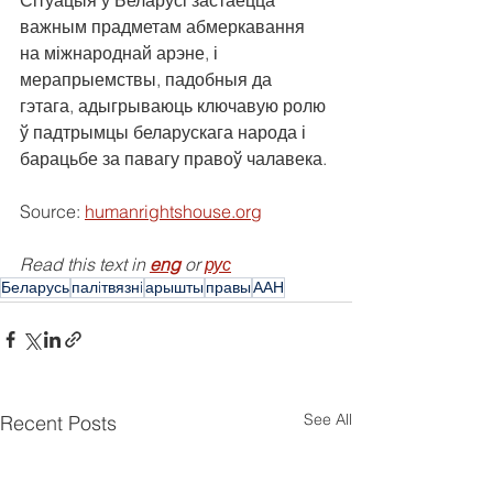
Сітуацыя ў Беларусі застаецца 
важным прадметам абмеркавання 
на міжнароднай арэне, і 
мерапрыемствы, падобныя да 
гэтага, адыгрываюць ключавую ролю 
ў падтрымцы беларускага народа і 
барацьбе за павагу правоў чалавека.
Source: 
humanrightshouse.org
Read this text in 
eng
 or 
рус
Беларусь
палiтвязнi
арышты
правы
ААН
See All
Recent Posts