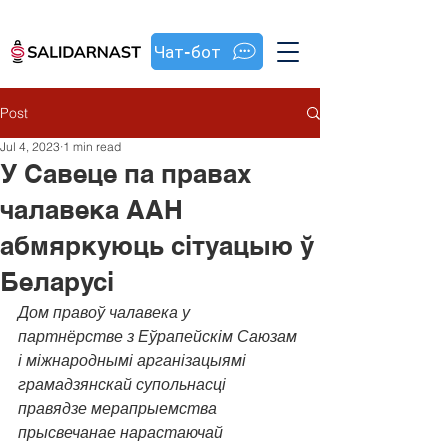
Чат-бот
Post
Jul 4, 2023
1 min read
У Савеце па правах
чалавека ААН
абмяркуюць сітуацыю ў
Беларусі
Дом правоў чалавека у 
партнёрстве з Еўрапейскім Саюзам 
і міжнароднымі арганізацыямі 
грамадзянскай супольнасці 
правядзе мерапрыемства 
прысвечанае нарастаючай 