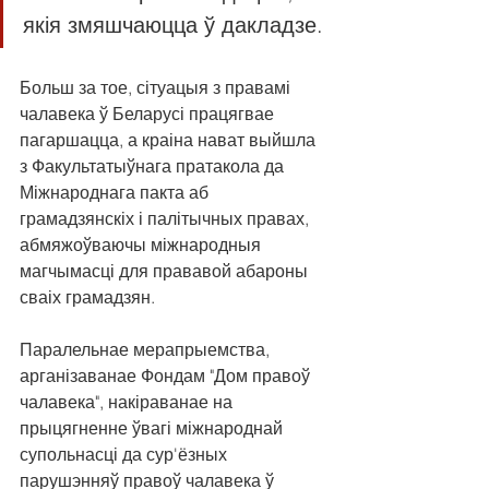
якія змяшчаюцца ў дакладзе.
Больш за тое, сітуацыя з правамі 
чалавека ў Беларусі працягвае 
пагаршацца, а краіна нават выйшла 
з Факультатыўнага пратакола да 
Міжнароднага пакта аб 
грамадзянскіх і палітычных правах, 
абмяжоўваючы міжнародныя 
магчымасці для прававой абароны 
сваіх грамадзян.
Паралельнае мерапрыемства, 
арганізаванае Фондам "Дом правоў 
чалавека", накіраванае на 
прыцягненне ўвагі міжнароднай 
супольнасці да сур'ёзных 
парушэнняў правоў чалавека ў 