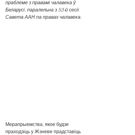
праблеме з правамі чалавека ў 
Беларусі, паралельна з 53-й сесіі 
Савета ААН па правах чалавека.
Мерапрыемства, якое будзе 
праходзіць у Жэневе прадставіць 