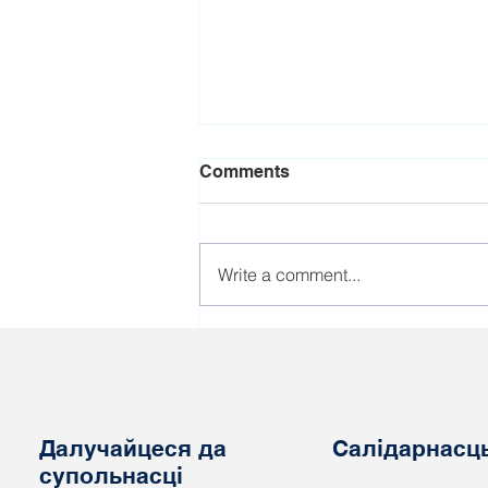
Comments
Write a comment...
Міжнародная кампанія
"Прафсаюзная дзейнасць
– не экстрэмізм!" дасягае
Барселоны
Далучайцеся да
Салідарнасц
супольнасці