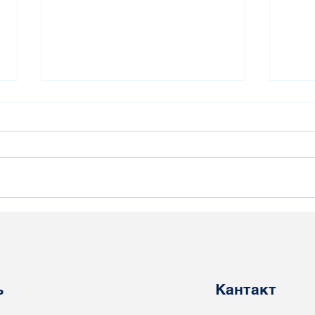
Бразільскія актывісты
Іта
падтрымліваюць
дал
патрабаванні аб
пат
вызваленні прафсаюзных
пра
палітвязняў у Беларусі
ь
Кантакт