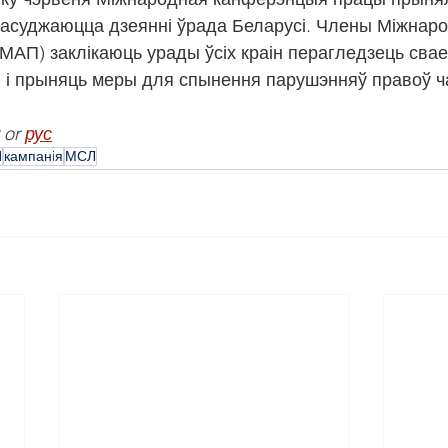
й асуджаюцца дзеянні ўрада Беларусі. Члены Міжнар
(МАП) заклікаюць урады ўсіх краін перагледзець свае
 і прыняць меры для спынення парушэнняў правоў ч
 or 
рус
П
кампанiя
МСЛ