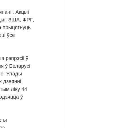
паніі. Акцыі 
цыі, ЗША, ФРГ, 
ца прыцягнуць 
ці ўсе 
 рэпрэсіі ў 
я ў Беларусі 
не. Улады 
 дзеянні. 
тым ліку 44 
одзяцца ў 
кты 
ла 