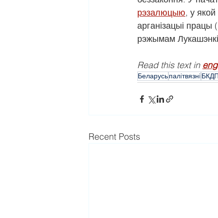
рэзалюцыю
, у яко
арганізацыі працы 
рэжымам Лукашэнкі
Read this text in 
eng
Беларусь
палiтвязнi
БКД
Recent Posts