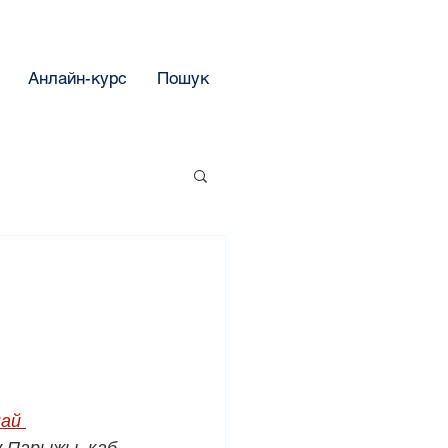
Анлайн-курс
Пошук
ай 
у Парыжы, каб 