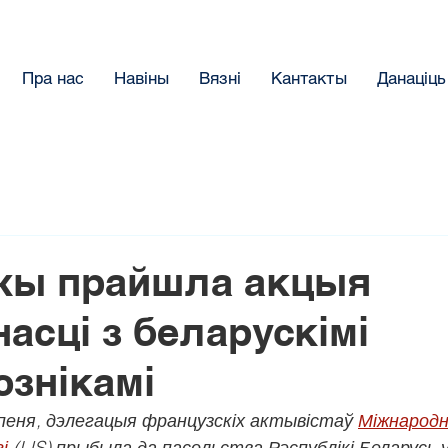
Пра нас
Навіны
Вязнi
Кантакты
Данацiць
жы прайшла акцыя
асці з беларускімі
знікамі
іпеня, дэлегацыя французскіх актывістаў 
Міжнародн
і
 (LIS) прыбыла да пасольства Рэспублікі Беларусь 