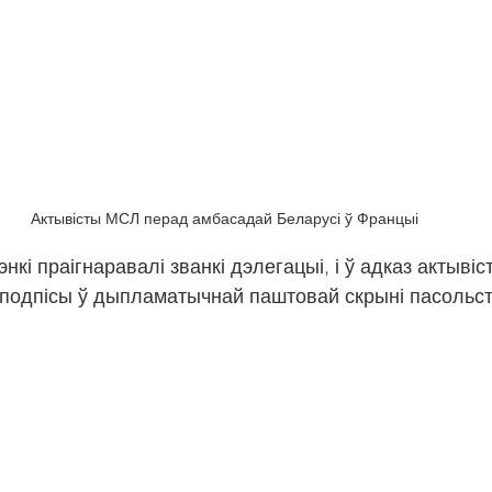
Актывісты МСЛ перад амбасадай Беларусі ў Францыі
нкі праігнаравалі званкі дэлегацыі, і ў адказ актыві
подпісы ў дыпламатычнай паштовай скрыні пасольст