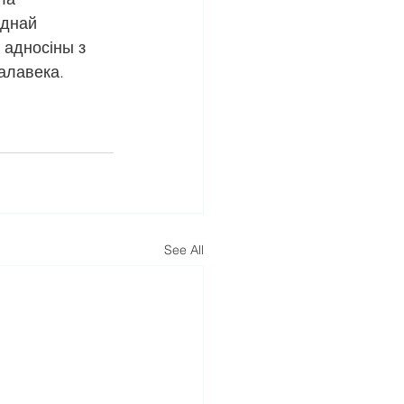
однай 
 адносіны з 
алавека.
See All