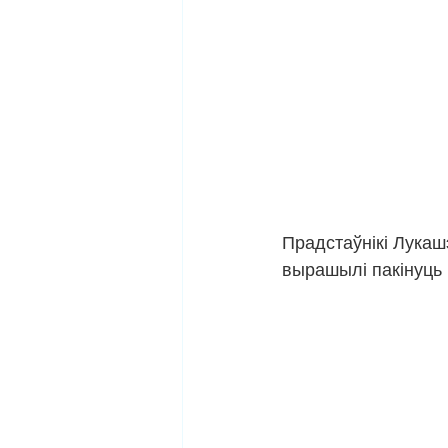
Прадстаўнікі Лукашэ
вырашылі пакінуць 