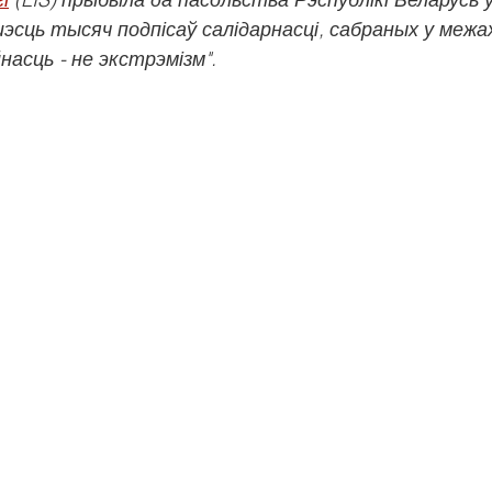
эсць тысяч подпісаў салідарнасці, сабраных у межа
асць - не экстрэмізм".