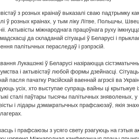
вістаў з розных краінаў выказалі сваю падтрымку кам
лі ў розных краінах, у тым ліку Літве, Польшчы, Шве
Іспаніі. Актывісты міжнароднага працоўнага руху імкнуц
мадскасці да складанай сітуацыі ў Беларусі і прыклас
ення палітычных пераследаў і рэпрэсій.
авання Лукашэнкі ў Беларусі назіраюцца сістэматычныя
умства і актывістаў любой формы дзейнасці. Сітуацы
ай пасля пачатку Расійскай ваеннай агрэсіі ва Украі
юць усіх, хто выступае супраць вайны ці крытыкуе іх
тыкі сталі паўтары тысячы палітычных зняволеных, у 
сты і лідары дэмакратычных прафсаюзаў, якія знах
 лагерах.
асць і прафсаюзы з усяго свету рэагуюць на гэтыя а
атку чэрвеня Міжнародная канферэнцыя працы прыня