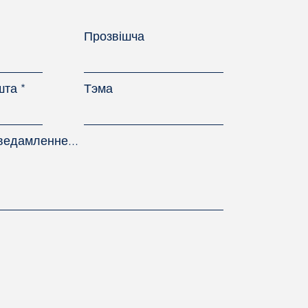
Прозвішча
шта
Тэма
ведамленне...