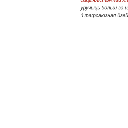
уручыць больш за ш
"Прафсаюзная дзейн