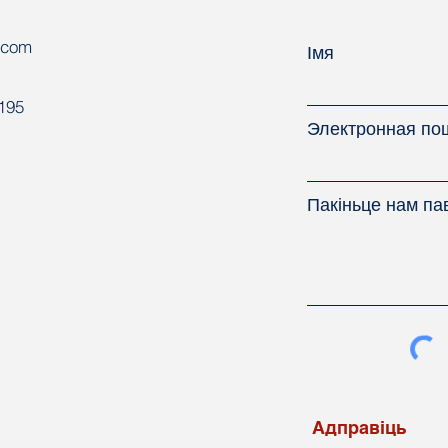
.com
Імя
8195
Электронная по
Пакіньце нам па
Адправiць