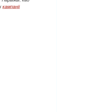
х 
кампаніі