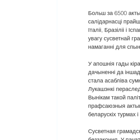
Больш за 6500 акты
салідарнасці прайш
Італіі, Бразіліі і 
увагу сусветнай гра
намаганні для спын
У апошнія гады кір
дачыненні да іншад
стала асабліва сумн
Лукашэнкі пераследу
Вынікам такой палі
прафсаюзныя актыві
беларускіх турмах і
Сусветная грамадск
беззаконня. У пач