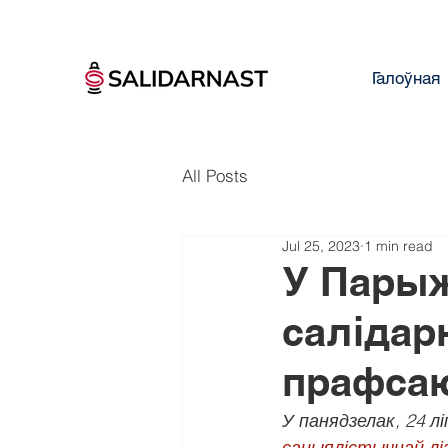
Галоўная
All Posts
Jul 25, 2023
1 min read
У Пары
салідарн
прафсаю
У панядзелак, 24 л
сацыялістычнай ліг