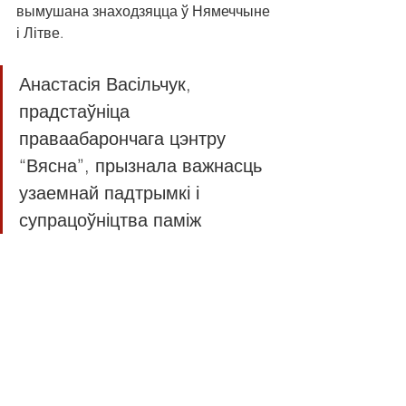
вымушана знаходзяцца ў Нямеччыне 
і Літве. 
Анастасія Васільчук, 
прадстаўніца 
праваабарончага цэнтру 
“Вясна”, прызнала важнасць 
узаемнай падтрымкі і 
супрацоўніцтва паміж 
праваабарончымі, 
грамадскімі і прафсаюзнымі 
арганізацыямі. Яна 
расказала пра сітуацыю з 
правамі чалавека ў Беларусі, 
дзе людзей штодзень 