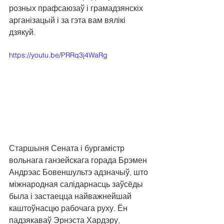
розных прафсаюзаў і грамадзянскіх 
арганізацый і за гэта вам вялікі 
дзякуй.
https://youtu.be/PRRq3j4WaRg
Старшыня Сената і бургамістр 
вольнага ганзейскага горада Брэмен 
Андрэас Бовеншультэ адзначыў, што 
міжнародная салідарнасць заўсёды 
была і застаецца найважнейшай 
каштоўнасцю рабочага руху. Ён 
падзякаваў Эрнэста Хардэру, 