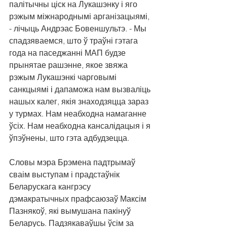
палітычны ціск на Лукашэнку і яго 
рэжым міжнароднымі арганізацыямі, 
- лічыць Андрэас Бовеншультэ. - Мы 
спадзяваемся, што ў траўні гэтага 
года на паседжанні МАП будзе 
прынятае рашэнне, якое звяжа 
рэжым Лукашэнкі чарговымі 
санкцыямі і дапаможа нам вызваліць 
нашых калег, якія знаходзяцца зараз 
у турмах. Нам неабходна намаганне 
ўсіх. Нам неабходна кансалідацыя і я 
ўпэўнены, што гэта адбудзецца.
Словы мэра Брэмена падтрымаў 
сваім выступам і прадстаўнік 
Беларускага кангрэсу 
дэмакратычных прафсаюзаў Максім 
Пазнякоў, які вымушана пакінуў 
Беларусь. Падзякаваўшы ўсім за 