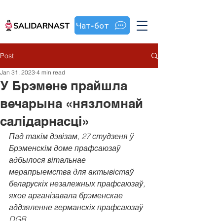
Чат-бот
Post
Jan 31, 2023
4 min read
У Брэмене прайшла
вечарына «нязломнай
салідарнасці»
Пад такім дэвізам, 27 студзеня ў 
Брэменскім доме прафсаюзаў 
адбылося вітальнае 
мерапрыемства для актывістаў 
беларускіх незалежных прафсаюзаў, 
якое арганізавала брэменскае 
аддзяленне германскіх прафсаюзаў 
DGB.