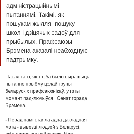
адміністрацыйнымі 
пытаннямі. Такімі, як 
пошукам жылля, пошуку 
школ і дзіцячых садоў для 
прыбылых. Прафсаюзы 
Брэмена аказалі неабходную 
падтрымку.
Пасля таго, як трэба было вырашыць 
пытанне прыёму цэлай групы 
беларускіх прафсаюзнікаў, у гэты 
момант падключыўся і Сенат горада 
Брэмена.
- Перад намі стаяла адна дакладная 
мэта - вывезці людзей з Беларусі, 