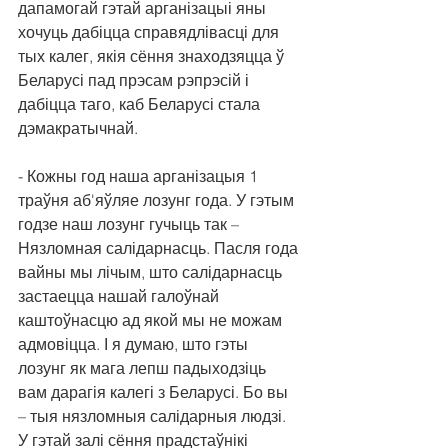
дапамогай гэтай арганізацыі яны 
хочуць дабіцца справядлівасці для 
тых калег, якія сёння знаходзяцца ў 
Беларусі пад прэсам рэпрэсій і 
дабіцца таго, каб Беларусі стала 
дэмакратычнай.
- Кожны год наша арганізацыя 1 
траўня аб'яўляе лозунг года. У гэтым 
годзе наш лозунг гучыць так – 
Нязломная салідарнасць. Пасля года 
вайны мы лічым, што салідарнасць 
застаецца нашай галоўнай 
каштоўнасцю ад якой мы не можам 
адмовіцца. І я думаю, што гэты 
лозунг як мага лепш падыходзіць 
вам дарагія калегі з Беларусі. Бо вы 
– тыя нязломныя салідарныя людзі. 
У гэтай залі сёння прадстаўнікі 