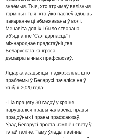
знаёмыя. Тыя, хто атрымаў вялізныя 
тэрміны і тыя, хто ўжо паспеў адбыць 
пакаранне ці абмежаваны ў волі. 
Менавіта для іх і было створана 
аб'яднанне "Салідарнасць" і 
міжнароднае прадстаўніцтва 
Беларускага кангрэса 
дэмакратычных прафсаюзаў.
Лідарка асацыяцыі падкрэсліла, што 
праблемы ў Беларусі пачаліся не ў 
жніўні 2020 года:
- На працягу 30 гадоў у краіне 
парушаліся правы чалавека, правы 
працоўных і правы прафсаюзаў. 
Урад Беларусі проста чэмпіён свету ў 
гэтай галіне. Таму ўлады павінны 