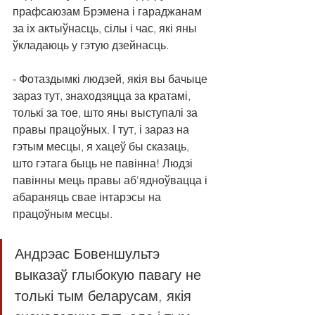
прафсаюзам Брэмена і гараджанам 
за іх актыўнасць, сілы і час, які яны 
ўкладаюць у гэтую дзейнасць.
- Фотаздымкі людзей, якія вы бачыце 
зараз тут, знаходзяцца за кратамі, 
толькі за тое, што яны выступалі за 
правы працоўных. І тут, і зараз на 
гэтым месцы, я хацеў бы сказаць, 
што гэтага быць не павінна! Людзі 
павінны мець правы аб'ядноўвацца і 
абараняць свае інтарэсы на 
працоўным месцы.
Андрэас Бовеншультэ 
выказаў глыбокую павагу не 
толькі тым беларусам, якія 