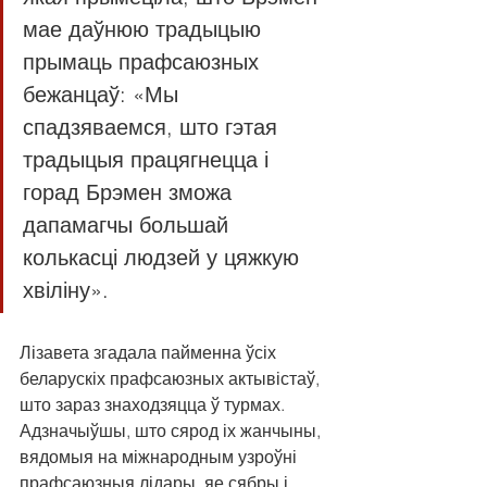
мае даўнюю традыцыю 
прымаць прафсаюзных 
бежанцаў: «Мы 
спадзяваемся, што гэтая 
традыцыя працягнецца і 
горад Брэмен зможа 
дапамагчы большай 
колькасці людзей у цяжкую 
хвіліну». 
Лізавета згадала пайменна ўсіх 
беларускіх прафсаюзных актывістаў, 
што зараз знаходзяцца ў турмах. 
Адзначыўшы, што сярод іх жанчыны, 
вядомыя на міжнародным узроўні 
прафсаюзныя лідары, яе сябры і 