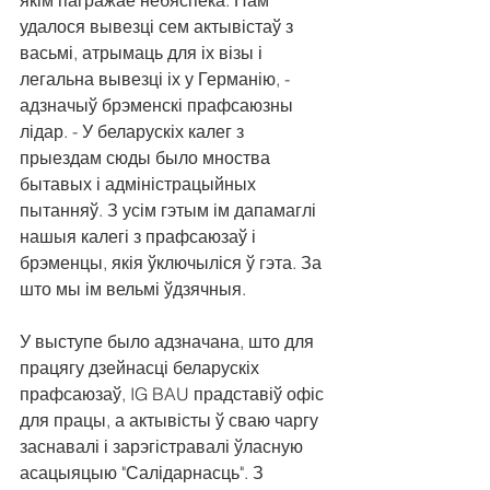
якім пагражае небяспека. Нам 
удалося вывезці сем актывістаў з 
васьмі, атрымаць для іх візы і 
легальна вывезці іх у Германію, - 
адзначыў брэменскі прафсаюзны 
лідар. - У беларускіх калег з 
прыездам сюды было мноства 
бытавых і адміністрацыйных 
пытанняў. З усім гэтым ім дапамаглі 
нашыя калегі з прафсаюзаў і 
брэменцы, якія ўключыліся ў гэта. За 
што мы ім вельмі ўдзячныя.
У выступе было адзначана, што для 
працягу дзейнасці беларускіх 
прафсаюзаў, IG BAU прадставіў офіс 
для працы, а актывісты ў сваю чаргу 
заснавалі і зарэгістравалі ўласную 
асацыяцыю "Салідарнасць". З 