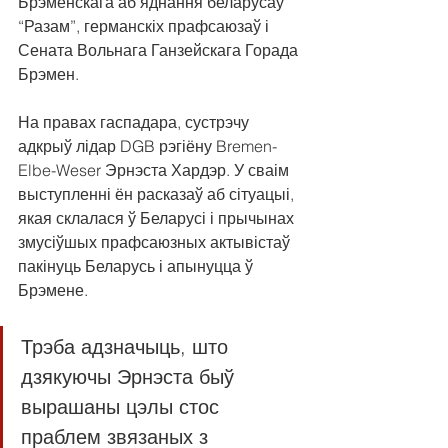
Брэменскага аб'яднання беларусаў 
“Разам”, германскіх прафсаюзаў і 
Сената Вольнага Ганзейскага Горада 
Брэмен.
На правах гаспадара, сустрэчу 
адкрыў лідар DGB рэгіёну Bremen-
Elbe-Weser Эрнэста Хардэр. У сваім 
выступленні ён расказаў аб сітуацыі, 
якая склалася ў Беларусі і прычынах 
змусіўшых прафсаюзных актывістаў 
пакінуць Беларусь і апынуцца ў 
Брэмене.
Трэба адзначыць, што 
дзякуючы Эрнэста быў 
вырашаны цэлы стос 
праблем звязаных з 