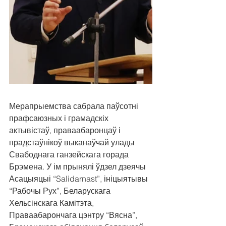
Мерапрыемства сабрала паўсотні 
прафсаюзных і грамадскіх 
актывістаў, праваабаронцаў і 
прадстаўнікоў выканаўчай улады 
Свабоднага ганзейскага горада 
Брэмена. У ім прынялі ўдзел дзеячы 
Асацыяцыі “Salidarnast”, ініцыятывы 
“Рабочы Рух”, Беларускага 
Хельсінскага Камітэта, 
Праваабарончага цэнтру “Вясна”, 