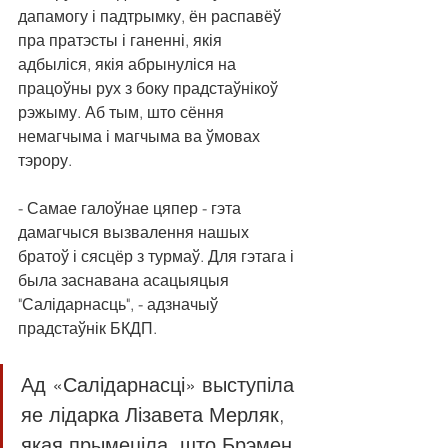
дапамогу і падтрымку, ён распавёў 
пра пратэсты і ганенні, якія 
адбыліся, якія абрынуліся на 
працоўны рух з боку прадстаўнікоў 
рэжыму. Аб тым, што сёння 
немагчыма і магчыма ва ўмовах 
тэрору.
- Самае галоўнае цяпер - гэта 
дамагчыся вызвалення нашых 
братоў і сясцёр з турмаў. Для гэтага і 
была заснавана асацыяцыя 
"Салідарнасць", - адзначыў 
прадстаўнік БКДП.
Ад «Салідарнасці» выступіла 
яе лідарка Лізавета Мерляк, 
якая прымеціла, што Брэмен 