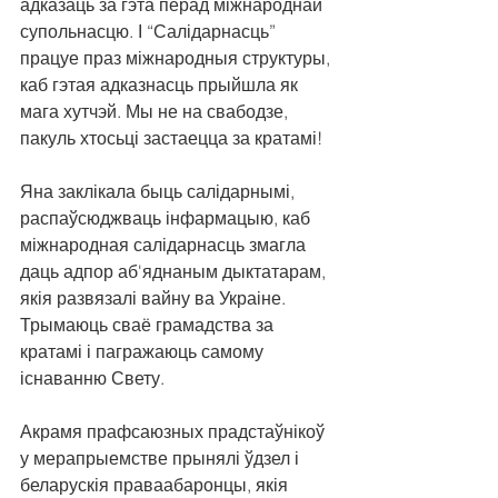
адказаць за гэта перад міжнароднай 
супольнасцю. І “Салідарнасць” 
працуе праз міжнародныя структуры, 
каб гэтая адказнасць прыйшла як 
мага хутчэй. Мы не на свабодзе, 
пакуль хтосьці застаецца за кратамі!
Яна заклікала быць салідарнымі, 
распаўсюджваць інфармацыю, каб 
міжнародная салідарнасць змагла 
даць адпор аб'яднаным дыктатарам, 
якія развязалі вайну ва Украіне. 
Трымаюць сваё грамадства за 
кратамі і пагражаюць самому 
існаванню Свету.
Акрамя прафсаюзных прадстаўнікоў 
у мерапрыемстве прынялі ўдзел і 
беларускія праваабаронцы, якія 