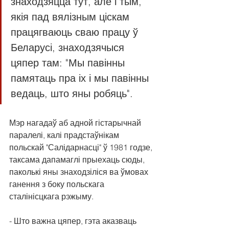
знаходзяцца тут, але і тым, 
якія пад вялізным ціскам 
працягваюць сваю працу ў 
Беларусі, знаходзячыся 
цяпер там: "Мы павінны 
памятаць пра іх і мы павінны 
ведаць, што яны робяць".
Мэр нагадаў аб адной гістарычнай 
паралелі, калі прадстаўнікам 
польскай "Салідарнасці" ў 1981 годзе, 
таксама дапамаглі прыехаць сюды, 
паколькі яны знаходзіліся ва ўмовах 
ганення з боку польскага 
сталінісцкага рэжыму.
- Што важна цяпер, гэта аказваць 