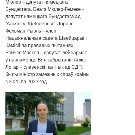
Мюлер – дэпутат нямецкага 
Бундэстага. Беатэ Мюлер-Гемеке – 
дэпутат нямецкага Бундэстага ад 
"Альянсу 90/Зялёныя". Лоранс 
Фельман Рыэль – член 
Нацыянальнага савета Швейцарыі і 
Камісіі па прававых пытаннях. 
Рэйчэл Маскел – дэпутат-лейбарыст 
у парламенце Вялікабрытаніі. Анжэ 
Логар – славенскі палітык ад СДП, 
былы міністр замежных спраў краіны 
з 2020 па 2022 год. 