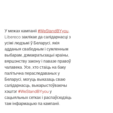
У межах кампаніі 
#WeStandBYyou
, 
Libereco заклікае да салідарнасці з 
усімі людзьмі ў Беларусі, якія 
адданыя свабодным і сумленным 
выбарам, дэмакратызацыі краіны, 
вяршэнству закону і павазе правоў 
чалавека. Усе, хто стаіць на баку 
палітычна пераследаваных у 
Беларусі, могуць выказаць сваю 
салідарнасць, выкарыстоўваючы 
хэштэг 
#WeStandBYyou
 у 
сацыяльных сетках і распаўсюдзіць 
там інфармацыю па кампаніі. 