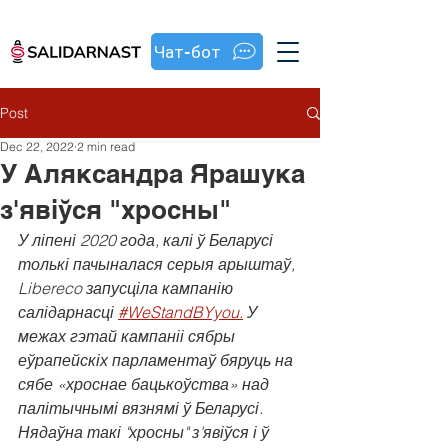
Чат-бот
Post
Dec 22, 2022
2 min read
У Аляксандра Ярашука
з'явіўся "хросны"
У ліпені 2020 года, калі ў Беларусі 
толькі пачыналася серыя арыштаў, 
Libereco запусціла кампанію 
салідарнасці 
#WeStandBYyou.
 У 
межах гэтай кампаніі сябры 
еўрапейскіх парламентаў бяруць на 
сябе «хроснае бацькоўства» над 
палітычнымі вязнямі ў Беларусі. 
Нядаўна такі "хросны" з'явіўся і ў 