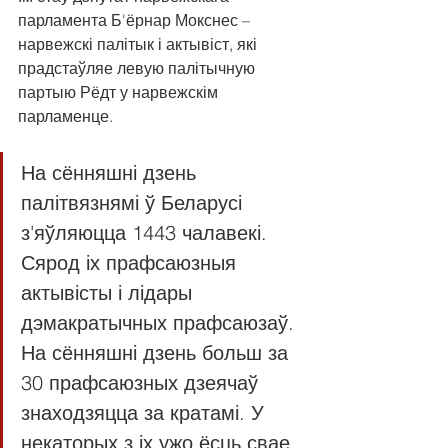
парламента Б'ёрнар Мокснес – 
нарвежскі палітык і актывіст, які 
прадстаўляе левую палітычную 
партыю Рёдт у нарвежскім 
парламенце. 
На сённяшні дзень 
палітвязнямі ў Беларусі 
з'яўляюцца 1443 чалавекі. 
Сярод іх прафсаюзныя 
актывісты і лідары 
дэмакратычных прафсаюзаў. 
На сённяшні дзень больш за 
30 прафсаюзных дзеячаў 
знаходзяцца за кратамі. У 
некаторых з іх ужо ёсць свае 