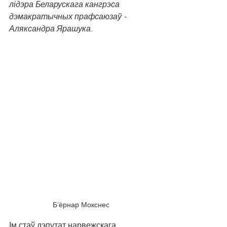
лідэра Беларускага кангрэса 
дэмакратычных прафсаюзаў - 
Аляксандра Ярашука. 
Б'ёрнар Мокснес
Ім стаў дэпутат нарвежскага 