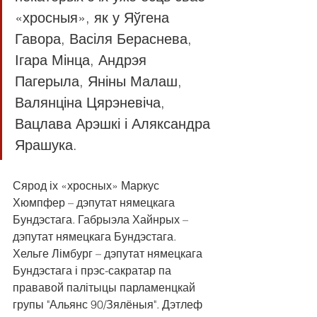
«хросныя», як у Яўгена 
Гавора, Васіля Бераснева, 
Ігара Мінца, Андрэя 
Пагерыла, Яніны Малаш, 
Валянціна Цярэневіча, 
Вацлава Арэшкі і Аляксандра 
Ярашука. 
Сярод іх «хросных» Маркус 
Хюмпфер – дэпутат нямецкага 
Бундэстага. Габрыэла Хайнрых – 
дэпутат нямецкага Бундэстага. 
Хельге Лімбург – дэпутат нямецкага 
Бундэстага і прэс-сакратар па 
прававой палітыцы парламенцкай 
групы "Альянс 90/Зялёныя". Дэтлеф 