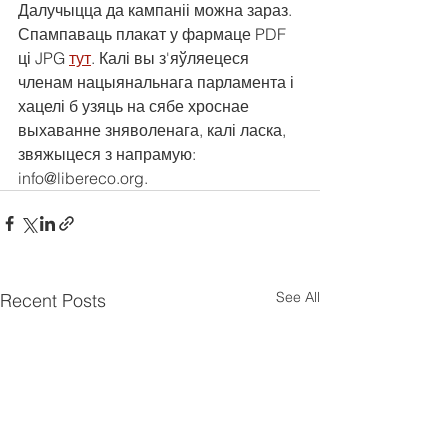
Далучыцца да кампаніі можна зараз. 
Спампаваць плакат у фармаце PDF 
ці JPG 
тут
. Калі вы з'яўляецеся 
членам нацыянальнага парламента і 
хацелі б узяць на сябе хроснае 
выхаванне зняволенага, калі ласка, 
звяжыцеся з напрамую: 
info@libereco.org.
See All
Recent Posts