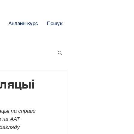
Анлайн-курс
Пошук
еляцыі
цыі па справе 
 на ААТ 
рагляду 