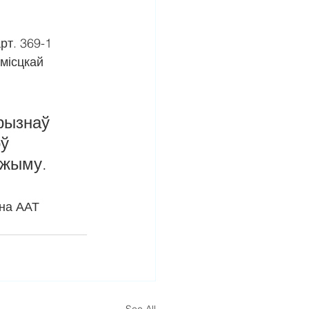
рт. 369-1 
місцкай 
рызнаў 
ў 
эжыму.
на ААТ 
See All