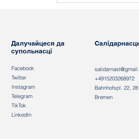
"Нядбайных" удзельнікаў
уборачнай кампаніі,
будуць адпраўляць у
войска
Далучайцеся да
Салідарнасц
супольнасці
Facebook
salidarnast@gmail
Twitter
+4915203268972
Instagram
Bahnhofspl. 22, 2
Telegram
Bremen
TikTok
LinkedIn