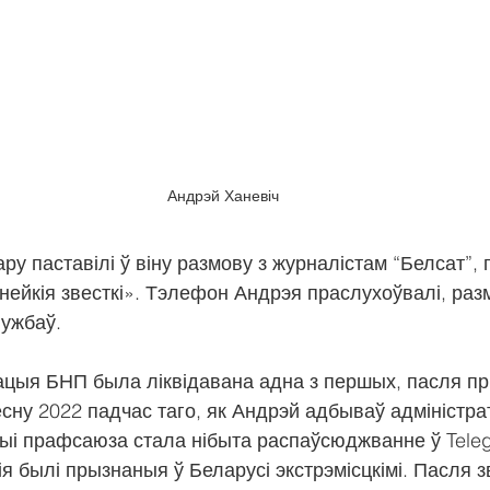
Андрэй Ханевіч
у паставілі ў віну размову з журналістам “Белсат”, 
ейкія звесткі». Тэлефон Андрэя праслухоўвалі, разм
лужбаў.
ацыя БНП была ліквідавана адна з першых, пасля пр
есну 2022 падчас таго, як Андрэй адбываў адміністр
ыі прафсаюза стала нібыта распаўсюджванне ў Tele
ія былі прызнаныя ў Беларусі экстрэмісцкімі. Пасля з