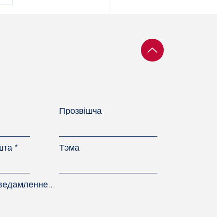
ары БКДП узялі ўдзел
ездзе італьянскага
ыянальнага
фцэнтра UIL
Прозвішча
шта
Тэма
ведамленне...