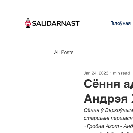
Галоўная
All Posts
Jan 24, 2023
1 min read
Сёння а
Андрэя 
Сёння ў Вярхоўным 
старшыні першасна
«Гродна Азот» Анд