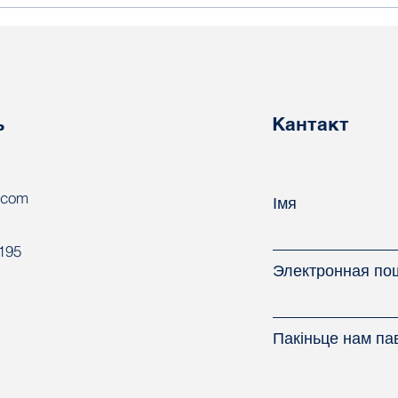
Абавязковае
Лід
размеркаванне
у з’
выпускнікоў у Беларусі:
нац
сацыяльная гарантыя ці
пра
прымусовая праца?
ь
Кантакт
.com
Імя
8195
Электронная по
Пакіньце нам па