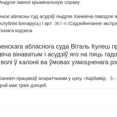
Андрэя завялі крымінальную справу.
енскі абласны суд асудзіў Андрэя Ханевіча паводле а
публікі Беларусь) і арт. 361-4 (Садзейнічанне экстрэ
льнага кодэкса. 
енскага абласнога суда Віталь Кулеш п
іча вінаватым і асудзіў яго на пяць гадо
волі ў калоніі ва ўмовах узмоцненага р
аневіч працаваў апаратчыкам у цэху «Карбамід - 3» 
рэй мае траіх дзяцей.