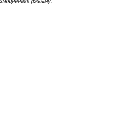
узмоцненага рэжыму.