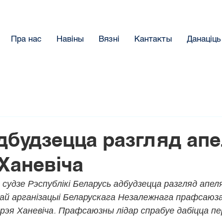
Пра нас
Навіны
Вязнi
Кантакты
Данацiць
дбудзецца разгляд ап
Ханевіча
судзе Рэспублікі Беларусь адбудзецца разгляд апеля
й арганізацыі Беларускага Незалежнага прафсаюза
рэя Ханевіча. Прафсаюзны лідар спрабуе дабіцца пе