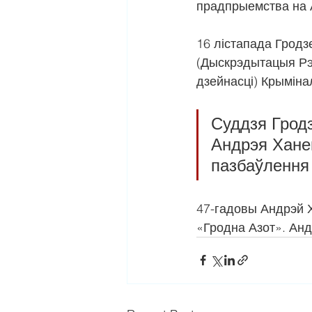
прадпрыемства на 
16 лістапада Гродз
(Дыскрэдытацыя Рэс
дзейнасці) Крыміна
Суддзя Гродз
Андрэя Ханев
пазбаўлення 
47-гадовы Андрэй Х
«Гродна Азот». Анд