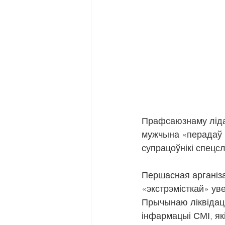
Прафсаюзнаму лідар
мужчына «перадаў н
супрацоўнікі спецс
Першасная арганіз
«экстрэмісткай» ув
Прычынаю ліквідац
інфармацыі СМІ, як