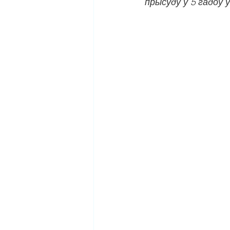
прысуду ў 5 гадоў 