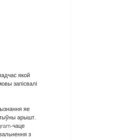
падчас якой 
овы запісвалі 
ызнання яе 
атыўны арышт. 
gram-чаце 
вальнення з 