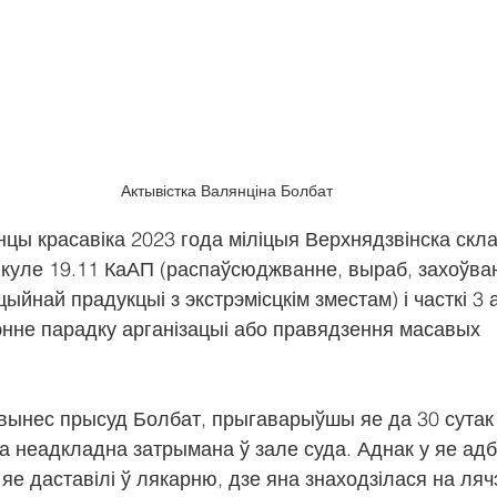
Актывістка Валянціна Болбат
нцы красавіка 2023 года міліцыя Верхнядзвінска скла
куле 19.11 КаАП (распаўсюджванне, выраб, захоўван
ыйнай прадукцыі з экстрэмісцкім зместам) і часткі 3 
нне парадку арганізацыі або правядзення масавых 
 вынес прысуд Болбат, прыгаварыўшы яе да 30 сутак
а неадкладна затрымана ў зале суда. Аднак у яе ад
і яе даставілі ў лякарню, дзе яна знаходзілася на ляч