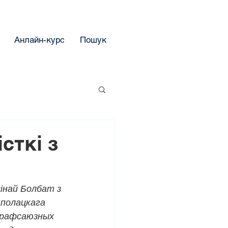
Анлайн-курс
Пошук
сткі з
інай Болбат з 
аполацкага 
 прафсаюзных 