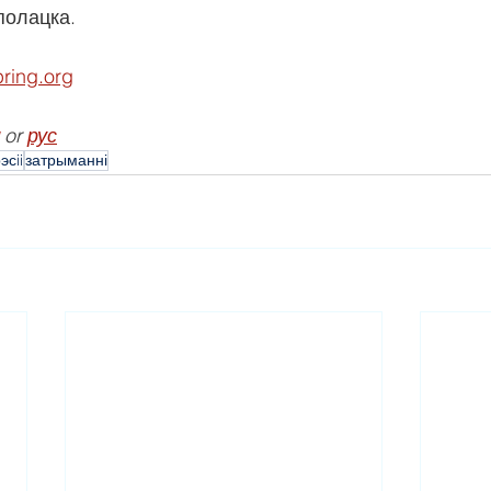
полацка.
pring.org
 or 
рус
эсii
затрыманні