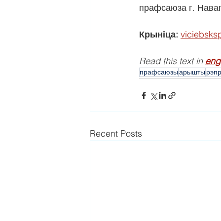
прафсаюза г. Нава
Крыніца:
viciebsks
Read this text in 
eng
прафсаюзы
арышты
рэпр
Recent Posts