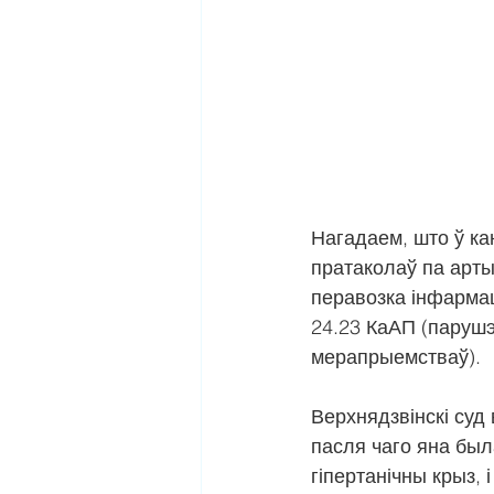
Нагадаем, што ў ка
пратаколаў па арты
перавозка інфармац
24.23 КаАП (парушэ
мерапрыемстваў).
Верхнядзвінскі суд
пасля чаго яна был
гіпертанічны крыз, 