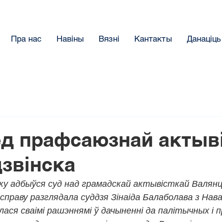
Пра нас
Навіны
Вязнi
Кантакты
Данацiць
д прафсаюзнай актыві
звінска
цку адбыўся суд над грамадскай актывісткай Валянц
 справу разглядала суддзя Зінаіда Балаболава з Нав
ілася сваімі рашэннямі ў дачыненні да палітычных і