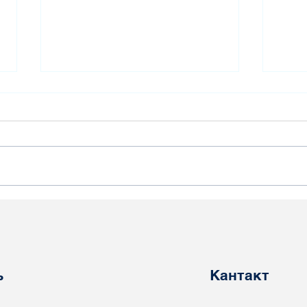
Актывіста БНП асудзілі на
Пера
4 гады калоніі
пра
ўзмоцненага рэжыму
не 
Вік
ь
Кантакт