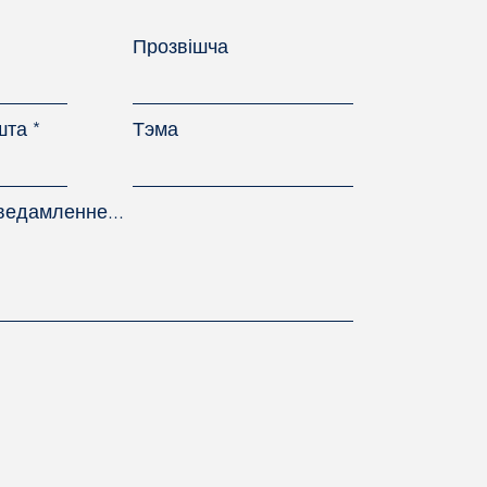
Прозвішча
шта
Тэма
ведамленне...