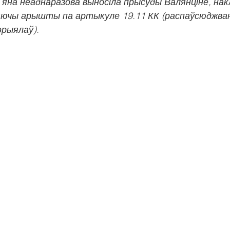
 яна неаднаразова выносіла прысуды Валянціне, на
ючы арышты па артыкуле 19.11 КК (распаўсюджва
эрыялаў).