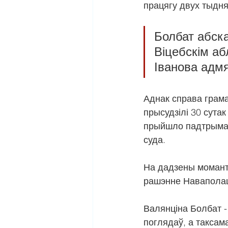
працягу двух тыдня
Болбат абска
Віцебскім аб
Іванова адмя
Аднак справа грама
прысудзілі 30 сута
прыйшло падтрымаць
суда.
На дадзены момант 
рашэнне Наваполац
Валянціна Болбат -
поглядаў, а таксам