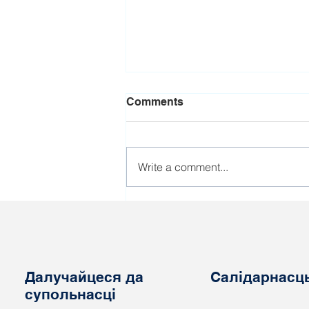
Comments
Write a comment...
Актывістку прафсаюза
РЭП асудзілі да двух
гадоў абмежавання волі
Далучайцеся да
Салідарнасц
супольнасці