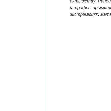
актывістаў. Раней
штрафы і прымяня
экстрэмісцкіх мат