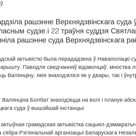
ў.
рдзіла рашэнне Верхнядзвінскага суда 
ласным судзе.і 22 траўня суддзя Святла
ніла рашэнне суда Верхнядзвінскага ра
дскай актывісткі была перададзена ў Наваполацкі су
к арышту. Паводле сведчанняў відавочцаў, мноства 
 Валянціну, якія знаходзіліся як у двары, так і ўну
Валянціна Болбат знаходзіцца на волі і плануе абск
кага суда ў вышэйшай інстанцыі.
 актыўная грамадская актывістка сацыял-дэмакраты
а сябра Рэгіянальнай арганізацыі Беларускага Незал