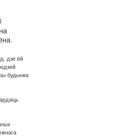
ў 
на 
ёна.
д, дзе ёй 
людзей 
тры будынка 
ардзіць 
чных 
ежнага 