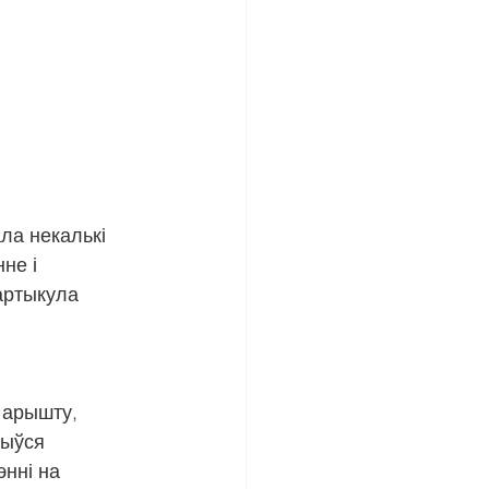
ла некалькі 
не і 
артыкула 
 арышту, 
быўся 
энні на 