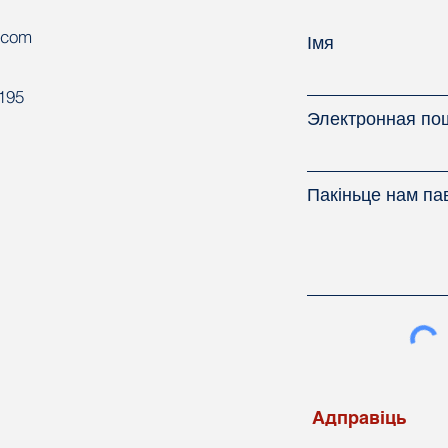
.com
Імя
8195
Электронная по
Пакіньце нам па
Адправiць