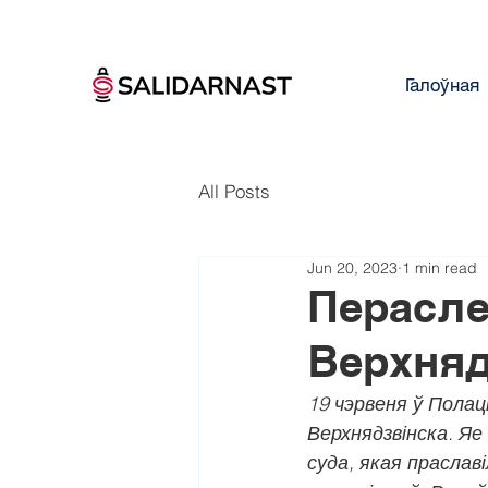
Галоўная
All Posts
Jun 20, 2023
1 min read
Перасле
Верхняд
19 чэрвеня ў Пола
Верхнядзвінска. Яе
суда, якая праслав