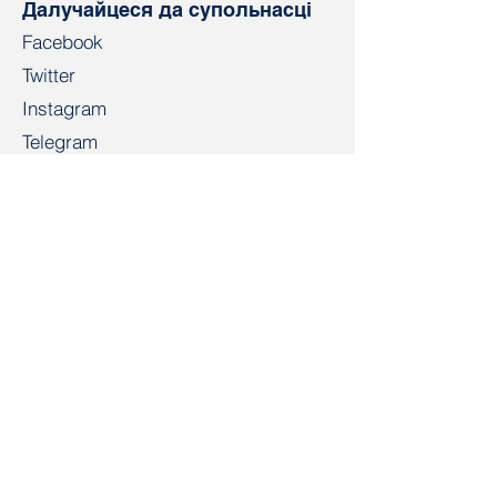
Далучайцеся да супольнасці
Facebook
Twitter
Instagram
Telegram
TikTok
LinkedIn
Салідарнасць
salidarnast@gmail.com
+4915203268972
Bahnhofspl. 22, 28195 Bremen
Кантакт