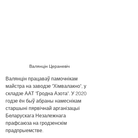
Валянцін Цераневіч
Валянцін працаваў памочнікам 
майстра на заводзе "Хімвалакно", у 
складзе ААТ "Гродна Азота". У 2020 
годзе ён быў абраны намеснікам 
старшыні пярвічнай арганізацыі 
Беларускага Незалежнага 
прафсаюза на гродзенскім 
прадпрыемстве.