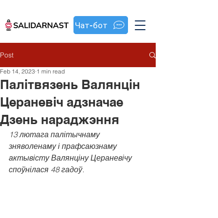
Чат-бот
Post
Feb 14, 2023
1 min read
Палітвязень Валянцін
Цераневіч адзначае
Дзень нараджэння
13 лютага палітычнаму 
зняволенаму і прафсаюзнаму 
актывісту Валянціну Цераневічу 
споўнілася 48 гадоў.