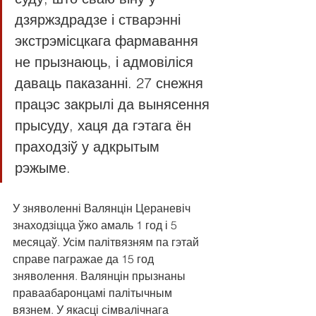
дзяржздрадзе і стварэнні 
экстрэмісцкага фармавання 
не прызнаюць, і адмовіліся 
даваць паказанні. 27 снежня 
працэс закрылі да вынясення 
прысуду, хаця да гэтага ён 
праходзіў у адкрытым 
рэжыме.
У зняволенні Валянцін Цераневіч 
знаходзіцца ўжо амаль 1 год і 5 
месяцаў. Усім палітвязням па гэтай 
справе пагражае да 15 год 
зняволення. Валянцін прызнаны 
праваабаронцамі палітычным 
вязнем. У якасці сімвалічнага 