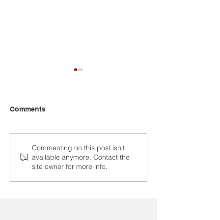
Comments
Абавязковае
Лідары БКДП у
Commenting on this post isn't
available anymore. Contact the
размеркаванне
ўдзел у з’ездз
site owner for more info.
выпускнікоў у
італьянскага
Беларусі: сацыяльная
нацыянальнаг
гарантыя ці
прафцэнтра UI
прымусовая праца?