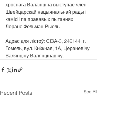
хроснага Валаніціна выступае член 
Швейцарскай нацыянальнай рады і 
камісіі па прававых пытаннях 
Лоранс Фельман-Рыель.
Адрас для лiстоў: СIЗА-3, 246144, г. 
Гомель, вул. Кнiжная, 1А, Цераневічу 
Валянціну Валянцінавiчу.
See All
Recent Posts