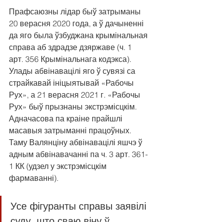
Прафсаюзны лідар быў затрыманы 
20 верасня 2020 года, а ў дачыненні 
да яго была ўзбуджана крымінальная 
справа аб здрадзе дзяржаве (ч. 1 
арт. 356 Крымінальнага кодэкса). 
Улады абвінавацілі яго ў сувязі са 
страйкавай ініцыятывай «Рабочы 
Рух», а 21 верасня 2021 г. «Рабочы 
Рух» быў прызнаны экстрэмісцкім. 
Адначасова па краіне прайшлі 
масавыя затрыманні працоўных. 
Таму Валянціну абвінавацілі яшчэ ў 
адным абвінавачанні па ч. 3 арт. 361-
1 КК (удзел у экстрэмісцкім 
фармаванні).
Усе фігуранты справы заявілі 
суду, што сваю віну ў 