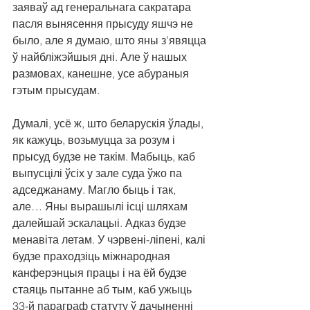
заяваў ад генеральнага сакратара 
пасля вынясення прысуду яшчэ не 
было, але я думаю, што яны з’явяцца 
ў найбліжэйшыя дні. Але ў нашых 
размовах, канешне, усе абураныя 
гэтым прысудам.
Думалі, усё ж, што беларускія ўлады, 
як кажуць, возьмуцца за розум і 
прысуд будзе не такім. Мабыць, каб 
выпусцілі ўсіх у зале суда ўжо па 
адседжанаму. Магло быць і так, 
але… Яны вырашылі ісці шляхам 
далейшай эскалацыі. Адказ будзе 
менавіта летам. У чэрвені-ліпені, калі 
будзе праходзіць міжнародная 
канферэнцыя працы і на ёй будзе 
стаяць пытанне аб тым, каб ужыць 
33-й параграф статуту ў дачыненні 