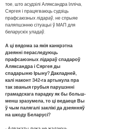
тое, што асудзілі Аляксандра Ілліча, 
Сяргея і працягваюць судзіць 
прафсаюзных лідараў, не спрыяе 
паляпшэнню сітуацыі ў МАП для 
беларускіх уладаў.
А ці вядома за якія канкрэтна 
дзеянні пераследуюць 
прафсаюзных лідараў спадароў 
Аляксандра і Сяргея ды 
спадарыню Ірыну? Дакладней, 
калі наконт 342-га артыкула пра 
так званыя грубыя парушэнні 
грамадскага парадку як бы больш-
менш зразумела, то ці ведаеце Вы 
ў чым палягалі заклікі да дзеянняў 
на шкоду Беларусі?
- Адвакаты дужа не жадаюць 