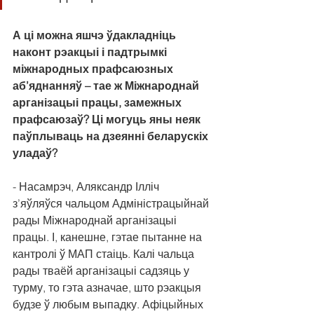
А ці можна яшчэ ўдакладніць 
наконт рэакцыі і падтрымкі 
міжнародных прафсаюзных 
аб’яднанняў – тае ж Міжнароднай 
арганізацыі працы, замежных 
прафсаюзаў? Ці могуць яны неяк 
паўплываць на дзеянні беларускіх 
уладаў?
- Насамрэч, Аляксандр Ілліч 
з’яўляўся чальцом Адміністрацыйнай 
рады Міжнароднай арганізацыі 
працы. І, канешне, гэтае пытанне на 
кантролі ў МАП стаіць. Калі чальца 
рады тваёй арганізацыі садзяць у 
турму, то гэта азначае, што рэакцыя 
будзе ў любым выпадку. Афіцыйных 