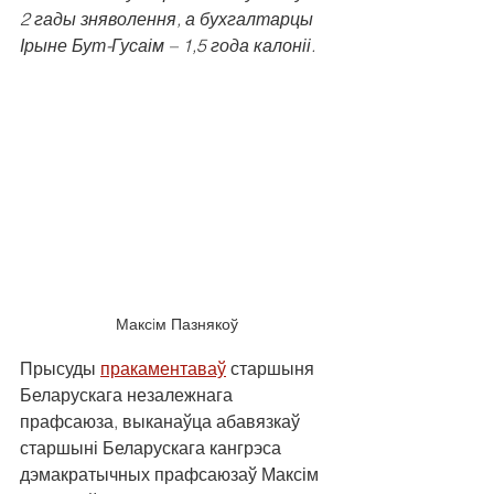
2 гады зняволення, а бухгалтарцы 
Ірыне Бут-Гусаім – 1,5 года калоніі.
Максiм Пазнякоў
Прысуды 
пракаментаваў
 старшыня 
Беларускага незалежнага 
прафсаюза, выканаўца абавязкаў 
старшыні Беларускага кангрэса 
дэмакратычных прафсаюзаў Максім 