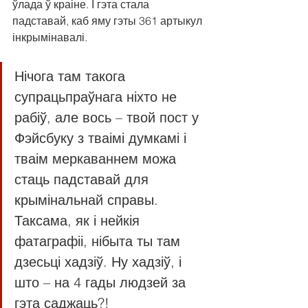
ўлада ў краіне. І гэта стала 
падставай, каб яму гэты 361 артыкул 
інкрымінавалі.
Нічога там такога 
супрацьпраўнага ніхто не 
рабіў, але вось – твой пост у 
Фэйсбуку з тваімі думкамі і 
тваім меркаваннем можа 
стаць падставай для 
крымінальнай справы. 
Таксама, як і нейкія 
фатаграфіі, нібыта ты там 
дзесьці хадзіў. Ну хадзіў, і 
што – на 4 гады людзей за 
гэта саджаць?!