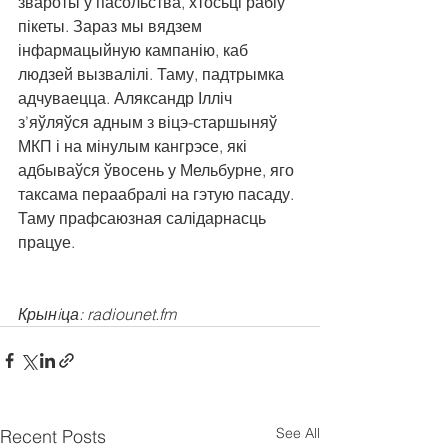
звароты ў пасольства, хтосьці рабіў 
пікеты. Зараз мы вядзем 
інфармацыйную кампанію, каб 
людзей вызвалілі. Таму, падтрымка 
адчуваецца. Аляксандр Ілліч 
з’яўляўся адным з віцэ-старшыняў 
МКП і на мінулым кангрэсе, які 
адбываўся ўвосень у Мельбурне, яго 
таксама пераабралі на гэтую пасаду. 
Таму прафсаюзная салідарнасць 
працуе.
Крынiца: radiounet.fm
See All
Recent Posts