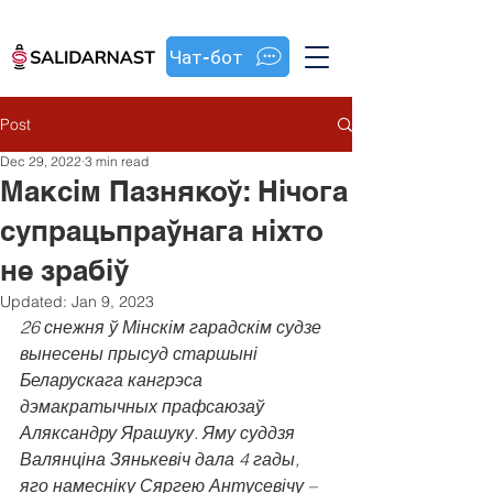
Чат-бот
Post
Dec 29, 2022
3 min read
Максім Пазнякоў: Нічога
супрацьпраўнага ніхто
не зрабіў
Updated:
Jan 9, 2023
26 снежня ў Мінскім гарадскім судзе 
вынесены прысуд старшыні 
Беларускага кангрэса 
дэмакратычных прафсаюзаў 
Аляксандру Ярашуку. Яму суддзя 
Валянціна Зянькевіч дала 4 гады, 
яго намесніку Сяргею Антусевічу – 