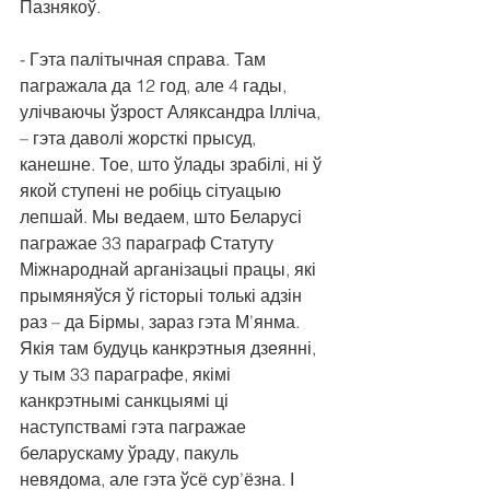
Пазнякоў.
- Гэта палітычная справа. Там 
пагражала да 12 год, але 4 гады, 
улічваючы ўзрост Аляксандра Ілліча, 
– гэта даволі жорсткі прысуд, 
канешне. Тое, што ўлады зрабілі, ні ў 
якой ступені не робіць сітуацыю 
лепшай. Мы ведаем, што Беларусі 
пагражае 33 параграф Статуту 
Міжнароднай арганізацыі працы, які 
прымяняўся ў гісторыі толькі адзін 
раз – да Бірмы, зараз гэта М’янма. 
Якія там будуць канкрэтныя дзеянні, 
у тым 33 параграфе, якімі 
канкрэтнымі санкцыямі ці 
наступствамі гэта пагражае 
беларускаму ўраду, пакуль 
невядома, але гэта ўсё сур’ёзна. І 