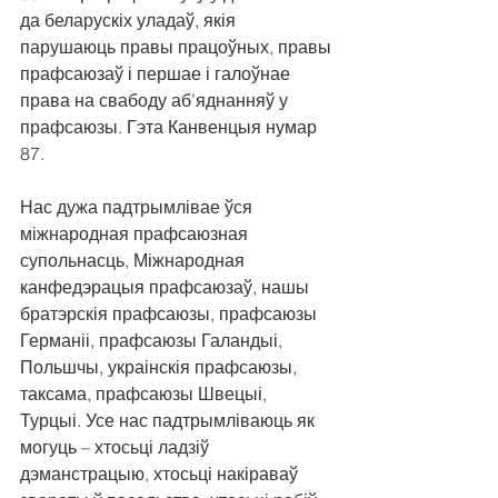
да беларускіх уладаў, якія 
парушаюць правы працоўных, правы 
прафсаюзаў і першае і галоўнае 
права на свабоду аб’яднанняў у 
прафсаюзы. Гэта Канвенцыя нумар 
87.
Нас дужа падтрымлівае ўся 
міжнародная прафсаюзная 
супольнасць, Міжнародная 
канфедэрацыя прафсаюзаў, нашы 
братэрскія прафсаюзы, прафсаюзы 
Германіі, прафсаюзы Галандыі, 
Польшчы, украінскія прафсаюзы, 
таксама, прафсаюзы Швецыі, 
Турцыі. Усе нас падтрымліваюць як 
могуць – хтосьці ладзіў 
дэманстрацыю, хтосьці накіраваў 