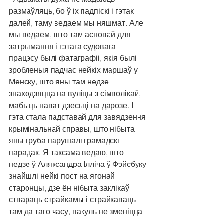
размаўляць, бо ў іх падпіскі і гэтак 
далей, таму ведаем мы няшмат. Але 
мы ведаем, што там асновай для 
затрымання і гэтага судовага 
працэсу былі фатаграфіі, якія былі 
зробленыя падчас нейкіх маршаў у 
Менску, што яны там недзе 
знаходзяцца на вуліцы з сімволікай, 
мабыць нават дзесьці на дарозе. І 
гэта стала падставай для завядзення 
крымінальнай справы, што нібыта 
яны груба парушалі грамадскі 
парадак. Я таксама ведаю, што 
недзе ў Аляксандра Ілліча ў Фэйсбуку 
знайшлі нейкі пост на ягонай 
старонцы, дзе ён нібыта заклікаў 
ствараць страйкамы і страйкаваць 
там да таго часу, пакуль не зменіцца 