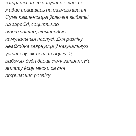
затраты на яе навучанне, калі не 
жадае працаваць па размеркаванні. 
Сума кампенсацыі ўключае выдаткі 
на заробкі, сацыяльнае 
страхаванне, стыпендыі і 
камунальныя паслугі. Для разліку 
неабходна звярнуцца ў навучальную 
ўстанову, якая на працягу 15 
рабочых дзён дасць суму затрат. На 
аплату ёсць месяц са дня 
атрымання разліку.