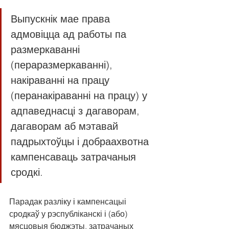
Выпускнік мае права 
адмовіцца ад работы па 
размеркаванні 
(пераразмеркаванні), 
накіраванні на працу 
(перанакіраванні на працу) у 
адпаведнасці з дагаворам, 
дагаворам аб мэтавай 
падрыхтоўцы і добраахвотна 
кампенсаваць затрачаныя 
сродкі.
Парадак разліку і кампенсацыі 
сродкаў у рэспубліканскі і (або) 
мясцовыя бюджэты, затрачаных 