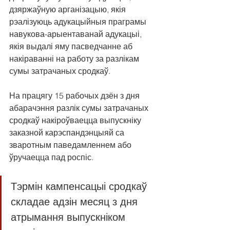
дзяржаўную арганізацыю, якія 
рэалізуюць адукацыйныя праграмы 
навукова-арыентаванай адукацыі, 
якія выдалі яму пасведчанне аб 
накіраванні на работу за разлікам 
сумы затрачаных сродкаў.
На працягу 15 рабочых дзён з дня 
абарачэння разлік сумы затрачаных 
сродкаў накіроўваецца выпускніку 
заказной карэспандэнцыяй са 
зваротным паведамленнем або 
ўручаецца пад роспіс.
Тэрмін кампенсацыі сродкаў 
складае адзін месяц з дня 
атрымання выпускніком 