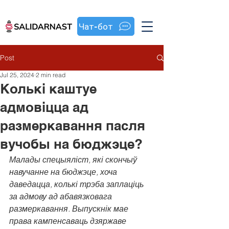
Чат-бот
Post
Jul 25, 2024
2 min read
Колькі каштуе
адмовіцца ад
размеркавання пасля
вучобы на бюджэце?
Малады спецыяліст, які скончыў 
навучанне на бюджэце, хоча 
даведацца, колькі трэба заплаціць 
за адмову ад абавязковага 
размеркавання. Выпускнік мае 
права кампенсаваць дзяржаве 