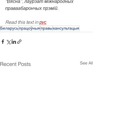
“Вясна”, лаўрэат міжнародных 
праваабарончых прэмій.
Read this text in 
рус
Беларусь
працоўныя
правы
кансультацыя
See All
Recent Posts