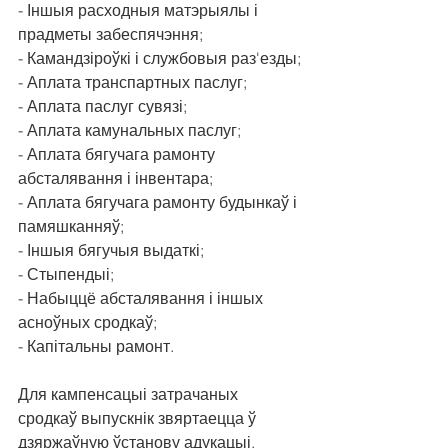
- Іншыя расходныя матэрыялы і 
прадметы забеспячэння;
- Камандзіроўкі і службовыя раз'езды;
- Аплата транспартных паслуг;
- Аплата паслуг сувязі;
- Аплата камунальных паслуг;
- Аплата бягучага рамонту 
абсталявання і інвентара;
- Аплата бягучага рамонту будынкаў і 
памяшканняў;
- Іншыя бягучыя выдаткі;
- Стыпендыі;
- Набыццё абсталявання і іншых 
асноўных сродкаў;
- Капітальны рамонт.
Для кампенсацыі затрачаных 
сродкаў выпускнік звяртаецца ў 
дзяржаўную ўстанову адукацыі, 