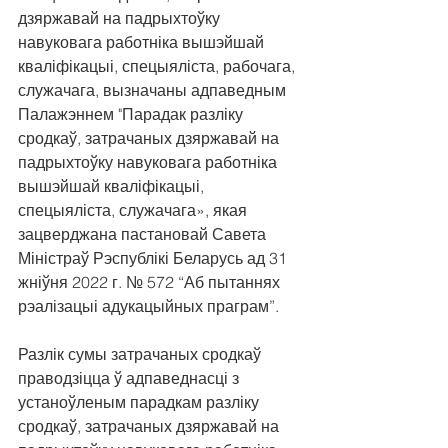
дзяржавай на падрыхтоўку 
навуковага работніка вышэйшай 
кваліфікацыі, спецыяліста, рабочага, 
служачага, вызначаны адпаведным 
Палажэннем "Парадак разліку 
сродкаў, затрачаных дзяржавай на 
падрыхтоўку навуковага работніка 
вышэйшай кваліфікацыі, 
спецыяліста, служачага», якая 
зацверджана пастановай Савета 
Міністраў Рэспублікі Беларусь ад 31 
жніўня 2022 г. № 572 “Аб пытаннях 
рэалізацыі адукацыйных праграм”.
Разлік сумы затрачаных сродкаў 
праводзіцца ў адпаведнасці з 
устаноўленым парадкам разліку 
сродкаў, затрачаных дзяржавай на 