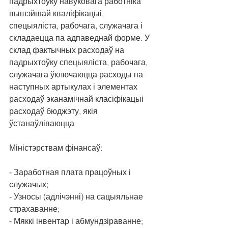
падрыхтоўку навуковага работніка 
вышэйшай кваліфікацыі, 
спецыяліста, рабочага, служачага і 
складаецца па адпаведнай форме. У 
склад фактычных расходаў на 
падрыхтоўку спецыяліста, рабочага, 
служачага ўключаюцца расходы па 
наступных артыкулах і элементах 
расходаў эканамічнай класіфікацыі 
расходаў бюджэту, якія 
ўстанаўліваюцца 
Міністэрствам фінансаў:
- Заработная плата працоўных і 
служачых;
- Узносы (адлічэнні) на сацыяльнае 
страхаванне;
- Мяккі інвентар і абмундзіраванне;