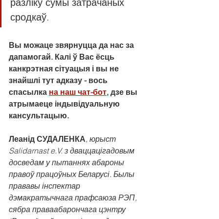
разліку сумы затрачаных 
сродкаў.
Вы можаце звярнуцца да нас за 
дапамогай. Калі ў Вас ёсць 
канкрэтная сітуацыя і вы не 
знайшлі тут адказу - вось 
спасылка 
на наш чат-бот
, дзе вы 
атрымаеце індывідуальную 
кансультацыю.
Леанід СУДАЛЕНКА
,
 юрыст 
Salidarnast e.V. з дваццацігадовым 
досведам у пытаннях абароны 
правоў працоўных Беларусі. Былы 
прававы інспектар 
дэмакратычнага прафсаюза РЭП, 
сябра праваабарончага цэнтру 