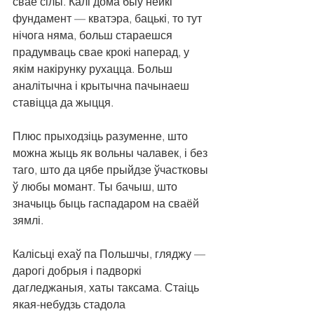
свае сілы. Калі дома быў нейкі 
фундамент — кватэра, бацькі, то тут 
нічога няма, больш стараешся 
прадумваць свае крокі наперад, у 
якім накірунку рухацца. Больш 
аналітычна і крытычна пачынаеш 
ставіцца да жыцця.
Плюс прыходзіць разуменне, што 
можна жыць як вольны чалавек, і без 
таго, што да цябе прыйдзе ўчастковы 
ў любы момант. Ты бачыш, што 
значыць быць гаспадаром на сваёй 
зямлі.
Калісьці ехаў па Польшчы, гляджу — 
дарогі добрыя і падворкі 
дагледжаныя, хаты таксама. Стаіць 
якая-небудзь стадола 