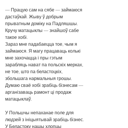
— Працую сам на сябе — займаюся 
дастаўкай. Жыву ў добрым 
прыватным доміку на Падляшшы. 
Кручу матацыклы — знайшоў сабе 
такое хобі.
Зараз мне падабаецца тое, чым я 
займаюся. Я магу працаваць колькі 
мне захочацца і пры гэтым 
зарабляць нават па польскіх мерках, 
не тое, што па беластоцкіх, 
збольшага нармальныя грошы. 
Думаю сваё хобі зрабіць бізнесам — 
арганізаваць рамонт ці продаж 
матацыклаў.
У Польшчы непаханае поле для 
людзей з ініцыятывай зрабіць бізнес. 
У Беластоку нашы хлопцы 