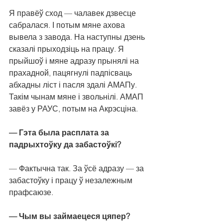
Я правёў сход — чалавек дзвесце 
сабралася. І потым мяне ахова 
вывела з завода. На наступны дзень 
сказалі прыходзіць на працу. Я 
прыйшоў і мяне адразу прынялі на 
прахадной, пацягнулі падпісваць 
абхадны ліст і пасля здалі АМАПу.
Такім чынам мяне і звольнілі. АМАП 
завёз у РАУС, потым на Акрэсціна.
— Гэта была расплата за 
падрыхтоўку да забастоўкі?
— Фактычна так. За ўсё адразу — за 
забастоўку і працу ў незалежным 
прафсаюзе.
— Чым вы займаецеся цяпер?