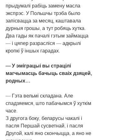
прыдумалі рабіць замену масла 
экспрэс. У Польшчы трэба было 
запісвацца за месяц, каштавала 
дурныя грошы, а тут робяць хутка. 
Два гады як пачалі гэтым займацца 
— і цяпер разрасліся — адкрылі 
кропкі ў іншых гарадах.
— У эміграцыі вы страцілі 
магчымасць бачыць сваіх дзяцей, 
родных…
— Гэта вельмі складана. Але 
спадзяемся, што пабачымся ў хуткім 
часе.
З другога боку, беларусы чакалі і 
пасля Першай сусветнай, і пасля 
Другой, калі яно скончыцца, а яно не 