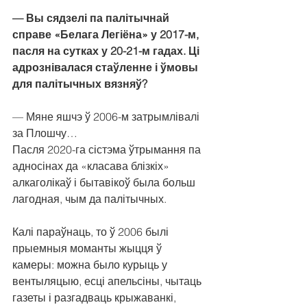
— Вы сядзелі па палітычнай 
справе «Белага Легіёна» у 2017-м, 
пасля на сутках у 20-21-м гадах. Ці 
адрознівалася стаўленне і ўмовы 
для палітычных вязняў?
— Мяне яшчэ ў 2006-м затрымлівалі 
за Плошчу…
Пасля 2020-га сістэма ўтрымання па 
адносінах да «класава блізкіх» 
алкаголікаў і бытавікоў была больш 
лагодная, чым да палітычных.
Калі параўнаць, то ў 2006 былі 
прыемныя моманты жыцця ў 
камеры: можна было курыць у 
вентыляцыю, есці апельсіны, чытаць 
газеты і разгадваць крыжаванкі, 