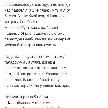
васьмімясцовую камеру, а потым да 
нас падсялілі яшчэ пяцёх, у тым ліку 
бамжа. У нас былі асадкі і паперкі, 
матрасаў не было.
Мы яшчэ бунт там спрабавалі 
падняць. Я распрацоўваў сістэму 
перастукванняў, каб паміж камерамі 
можна было трымаць сувязь.
Падымалі паўстанне там патроху, 
галадоўку аб'яўлялі, дзверы 
выносілі, пагражалі, што падпалім 
пол, каб нас рассялілі. Урэшце нас 
рассялілі, бамжа забралі, пару 
чалавек пераехала ў іншыя камеры.
Наступны раз сеў перад 
«Чарнобыльскім шляхам». 