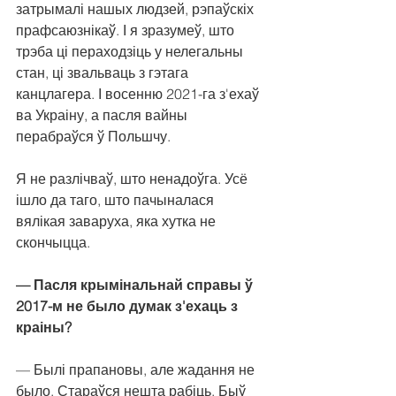
затрымалі нашых людзей, рэпаўскіх 
прафсаюзнікаў. І я зразумеў, што 
трэба ці пераходзіць у нелегальны 
стан, ці звальваць з гэтага 
канцлагера. І восенню 2021-га з'ехаў 
ва Украіну, а пасля вайны 
перабраўся ў Польшчу.
Я не разлічваў, што ненадоўга. Усё 
ішло да таго, што пачыналася 
вялікая заваруха, яка хутка не 
скончыцца.
— Пасля крымінальнай справы ў 
2017-м не было думак з'ехаць з 
краіны?
— Былі прапановы, але жадання не 
было. Стараўся нешта рабіць. Быў 