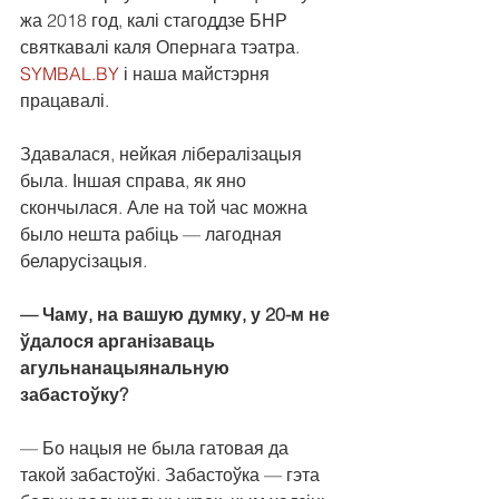
жа 2018 год, калі стагоддзе БНР 
святкавалі каля Опернага тэатра. 
SYMBAL.BY
 і наша майстэрня 
працавалі.
Здавалася, нейкая лібералізацыя 
была. Іншая справа, як яно 
скончылася. Але на той час можна 
было нешта рабіць — лагодная 
беларусізацыя.
— Чаму, на вашую думку, у 20-м не 
ўдалося арганізаваць 
агульнанацыянальную 
забастоўку?
— Бо нацыя не была гатовая да 
такой забастоўкі. Забастоўка — гэта 