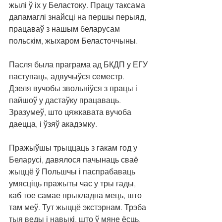
жылі ў іх у Беластоку. Працу таксама 
дапамаглі знайсці на першы перыяд, 
працаваў з нашым беларусам 
польскім, жыхаром Беласточчыны.
Пасля была праграма ад БКДП у ЕГУ 
паступаць, адвучыўся семестр. 
Дзеля вучобы звольніўся з працы і 
пайшоў у дастаўку працаваць. 
Зразумеў, што цяжкавата вучоба 
даецца, і ўзяў акадэмку.
Пражыўшы трыццаць з гакам год у 
Беларусі, давялося пачынаць сваё 
жыццё ў Польшчы і паспрабаваць 
умясціць пражыты час у тры гады, 
каб тое самае прыкладна мець, што 
там меў. Тут жыццё экстэрнам. Трэба 
тыя веды і навыкі, што ў мяне ёсць, 