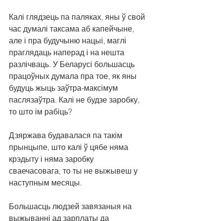
Калі глядзець па паляках, яны ў свой 
час думалі таксама аб капейчыне, 
але і пра будучыню нацыі, маглі 
праглядаць наперад і на нешта 
разлічваць. У Беларусі большасць 
працоўных думала пра тое, як яны 
будуць жыць заўтра-максімум 
паслязаўтра. Калі не будзе заробку, 
то што ім рабіць?
Дзяржава будавалася па такім 
прынцыпе, што калі ў цябе няма 
крэдыту і няма заробку 
сваечасовага, то ты не выжывеш у 
наступным месяцы.
Большасць людзей завязаныя на 
выжыванні ад зарплаты да 