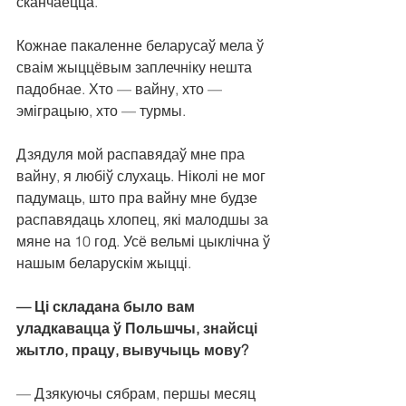
сканчаецца.
Кожнае пакаленне беларусаў мела ў 
сваім жыццёвым заплечніку нешта 
падобнае. Хто — вайну, хто — 
эміграцыю, хто — турмы.
Дзядуля мой распавядаў мне пра 
вайну, я любіў слухаць. Ніколі не мог 
падумаць, што пра вайну мне будзе 
распавядаць хлопец, які малодшы за 
мяне на 10 год. Усё вельмі цыклічна ў 
нашым беларускім жыцці.
— Ці складана было вам 
уладкавацца ў Польшчы, знайсці 
жытло, працу, вывучыць мову?
— Дзякуючы сябрам, першы месяц 