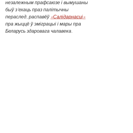
незалежным прафсаюзе і вымушаны 
быў з’ехаць праз палітычны 
пераслед, распавёў 
«Салідарнасці»
пра жыццё ў эміграцыі і мары пра 
Беларусь здаровага чалавека.