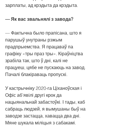
зарплаты, ад крэдыта да крэдыта.
— Як вас звальнялі з завода?
— Фактычна было прапісана, што я 
парушыў унутраны рэжым 
прадпрыемства. Я працаваў па 
графіку «тры праз тры». Кіраўніцтва 
зрабіла так, што ў дні, калі не 
працуеш, цябе не пускаюць на завод. 
Пачалі блакіраваць пропускі.
У кастрычніку 2020-га Ціханоўская і 
Офіс аб’явілі другі крок да 
нацыянальнай забастоўкі. І тады, каб 
сабраць людзей, я вымушаны быў на 
заводзе застацца, хавацца два дні. 
Мяне шукала міліцыя з сабакамі.