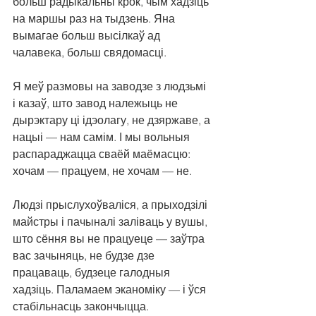
больш радыкальны крок, чым хадзіць 
на маршы раз на тыдзень. Яна 
вымагае больш высілкаў ад 
чалавека, больш свядомасці.
Я меў размовы на заводзе з людзьмі 
і казаў, што завод належыць не 
дырэктару ці ідэолагу, не дзяржаве, а 
нацыі — нам самім. І мы вольныя 
распараджацца сваёй маёмасцю: 
хочам — працуем, не хочам — не.
Людзі прыслухоўваліся, а прыходзілі 
майстры і пачыналі заліваць у вушы, 
што сёння вы не працуеце — заўтра 
вас зачыняць, не будзе дзе 
працаваць, будзеце галодныя 
хадзіць. Паламаем эканоміку — і ўся 
стабільнасць закончыцца.