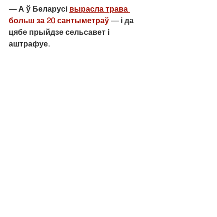
— А ў Беларусі 
вырасла трава 
больш за 20 сантыметраў
 — і да 
цябе прыйдзе сельсавет і 
аштрафуе.
— А потым бы прыехаў бульдозер — 
і хату знёс. Такое ж было на 
Гомельшчыне. Была вёска — знеслі 
яе, кусцікі растуць. Парадачак.
Калі б у паляка знесла хату 
бульдозерам дзяржава, тут бы ўжо 
ўся Польшча паўстала.
А ў нас калі хата закінутая, то яе 
проста сельсавет зносіць — і ўсё. Бо 
ў нас жа няма прыватнай уласнасці 
на зямлю, як у нармальных краінах, а 