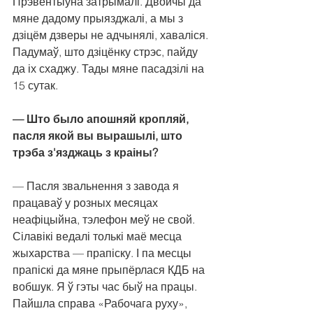
Прэвентыўна затрымалі. Двойчы да 
мяне дадому прыязджалі, а мы з 
дзіцём дзверы не адчынялі, хаваліся. 
Падумаў, што дзіцёнку стрэс, пайду 
да іх схаджу. Тады мяне пасадзілі на 
15 сутак.
— Што было апошняй кропляй, 
пасля якой вы вырашылі, што 
трэба з'язджаць з краіны?
— Пасля звальнення з завода я 
працаваў у розных месяцах 
неафіцыйна, тэлефон меў не свой. 
Сілавікі ведалі толькі маё месца 
жыхарства — прапіску. І па месцы 
прапіскі да мяне прыпёрлася КДБ на 
вобшук. Я ў гэты час быў на працы.
Пайшла справа «Рабочага руху», 