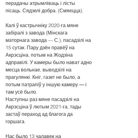
перадачы атрымліваць і лісты 
пісаць. Сядзелі добра. (Смяецца).
Калі ў кастрычніку 2020-га мяне 
забіралі з завода (Мінскага 
маторнага завода — С.), пасадзілі на 
15 сутак. Пару дзён правёў на 
Акрэсціна, потым на Жодзіна 
адправілі. У камеры было нават адно 
месца вольнае, выводзілі на 
прагулянкі. Кніг, газет не было, а 
потым патрапіў у іншую камеру 
—
 і 
там усё было.
Наступны раз мяне пасадзілі на 
Акрэсціна ў лютым 2021-га, тады 
застаў пераход ад благога да 
горшага.
Нас было 13 чалавек на 