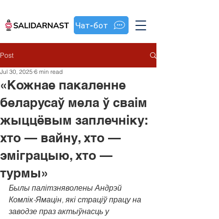
Чат-бот
Post
Jul 30, 2025
6 min read
«Кожнае пакаленне
беларусаў мела ў сваім
жыццёвым заплечніку:
хто — вайну, хто —
эміграцыю, хто —
турмы»
Былы палітзняволены Андрэй 
Комлік-Ямацін, які страціў працу на 
заводзе праз актыўнасць у 