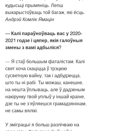
кудысьці прымяніць. Лепш 
выкарыстоўваць той багаж, які ёсць.
Андрэй Комлік-Ямацін
— Калі параўноўваць вас у 2020-
2021 годзе і цяпер, якія галоўныя 
змены з вамі адбыліся?
— Я стаў большым фаталістам. Калі 
свет хоча скаціцца ў трэцюю 
сусветную вайну, так і адбудзецца, 
што ты ні рабі. Ты можаш, канешне, 
на нешта ўплываць, але ў дадзеным 
накірунку твой уплыў у іншай краіне, 
дзе ты не з'яўляешся грамадзянінам, 
не самы вялікі.
У эміграцыі я больш разлічваю на 