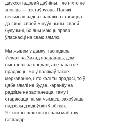
двухсотгадовай даўніны, і яе ніхто не 
зносіць — рэстаўруюць. Палякі 
вельмі ашчадна і паважна ставяцца 
да сябе, сваёй мінуўшчыны, сваёй 
будучыні, бо яны маюць права 
ўласнасці на сваю зямлю.
Мы жывем у дамку, гаспадары 
з'ехалі на Захад працаваць, дом 
выставілі на продаж, але зараз не 
прадаюць. Бо ў палякаў такое 
меркаванне, што калі ты прадасі, то ў 
цябе зямлі не будзе, каранёў на 
радзіме не застанецца, таму і 
стараюцца па магчымасці захоўваць 
надзелы дзядоўскія ў вёсках.
Як кожны шляхціч у сваім маёнтку 
гаспадар.