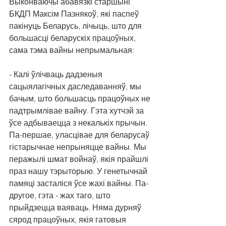
Выконваючы абавязкі старшыні 
БКДП Максім Пазнякоў, які паспеў 
пакінуць Беларусь, лічыць, што для 
большасці беларускіх працоўных, 
сама тэма вайны непрымальная: 
- Калі ўлічваць дадзеныя 
сацыялагічных даследаванняў, мы 
бачым, што большасць працоўных не 
падтрымлівае вайну. Гэта хутчэй за 
ўсе адбываецца з некалькіх прычын. 
Па-першае, уласцівае для беларусаў 
гістарычнае непрыняцце вайны. Мы 
перажылі шмат войнаў, якія прайшлі 
праз нашу тэрыторыю. У генетычнай 
памяці засталіся ўсе жахі вайны. Па-
другое, гэта - жах таго, што 
прыйдзецца ваяваць. Няма дурняў 
сярод працоўных, якія гатовыя 