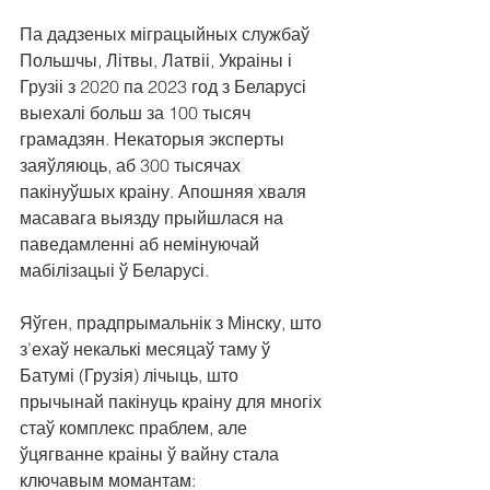
Па дадзеных міграцыйных службаў 
Польшчы, Літвы, Латвіі, Украіны і 
Грузіі з 2020 па 2023 год з Беларусі 
выехалі больш за 100 тысяч 
грамадзян. Некаторыя эксперты 
заяўляюць, аб 300 тысячах 
пакінуўшых краіну. Апошняя хваля 
масавага выязду прыйшлася на 
паведамленні аб немінуючай 
мабілізацыі ў Беларусі.
Яўген, прадпрымальнік з Мінску, што 
з’ехаў некалькі месяцаў таму ў 
Батумі (Грузія) лічыць, што 
прычынай пакінуць краіну для многіх 
стаў комплекс праблем, але 
ўцягванне краіны ў вайну стала 
ключавым момантам: 