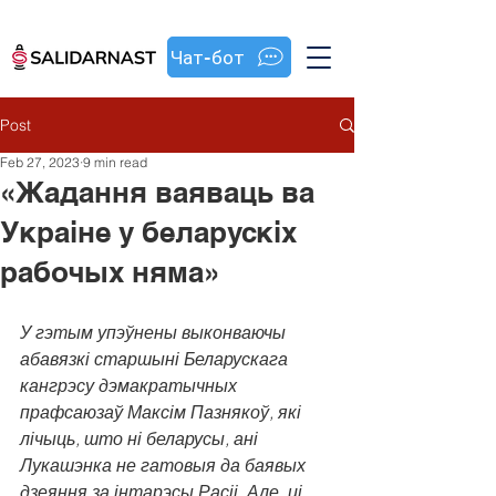
Чат-бот
Post
Feb 27, 2023
9 min read
«Жадання ваяваць ва
Украіне у беларускіх
рабочых няма»
У гэтым упэўнены выконваючы 
абавязкі старшыні Беларускага 
кангрэсу дэмакратычных 
прафсаюзаў Максім Пазнякоў, які 
лічыць, што ні беларусы, ані 
Лукашэнка не гатовыя да баявых 
дзеяння за інтарэсы Расіі. Але, ці 