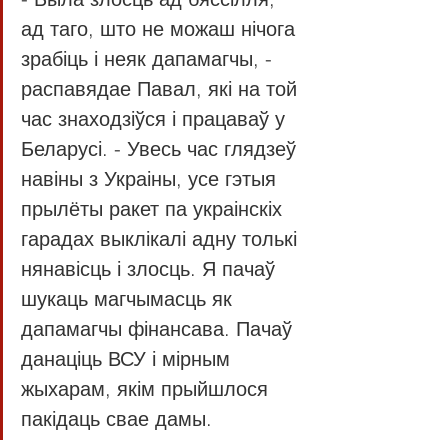
ад таго, што не можаш нічога 
зрабіць і неяк дапамагчы, - 
распавядае Павал, які на той 
час знаходзіўся і працаваў у 
Беларусі. - Увесь час глядзеў 
навіны з Украіны, усе гэтыя 
прылёты ракет па украінскіх 
гарадах выклікалі адну толькі 
нянавісць і злосць. Я пачаў 
шукаць магчымасць як 
дапамагчы фінансава. Пачаў 
данаціць ВСУ і мірным 
жыхарам, якім прыйшлося 
пакідаць свае дамы.