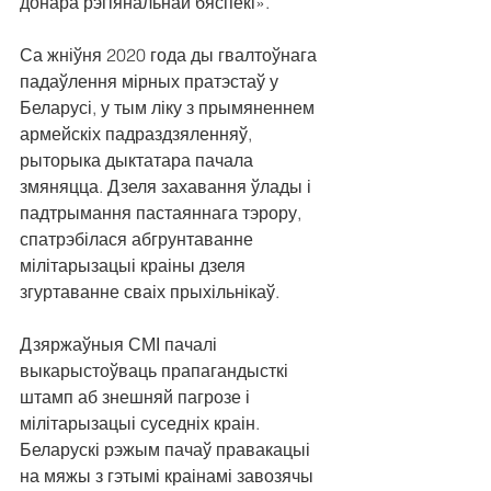
донара рэгіянальнай бяспекі».
Са жніўня 2020 года ды гвалтоўнага 
падаўлення мірных пратэстаў у 
Беларусі, у тым ліку з прымяненнем 
армейскіх падраздзяленняў, 
рыторыка дыктатара пачала 
змяняцца. Дзеля захавання ўлады і 
падтрымання пастаяннага тэрору, 
спатрэбілася абгрунтаванне 
мілітарызацыі краіны дзеля 
згуртаванне сваіх прыхільнікаў. 
Дзяржаўныя СМІ пачалі 
выкарыстоўваць прапагандысткі 
штамп аб знешняй пагрозе і 
мілітарызацыі суседніх краін. 
Беларускі рэжым пачаў правакацыі 
на мяжы з гэтымі краінамі завозячы 