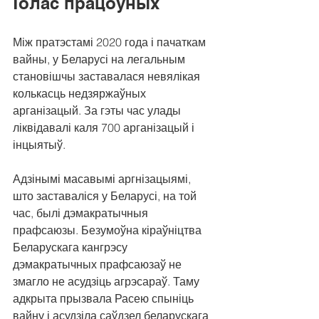
Голас працоўных
Між пратэстамі 2020 года і пачаткам 
вайны, у Беларусі на легальным 
становішчы заставалася невялікая 
колькасць недзяржаўных 
арганізацый. За гэты час улады 
ліквідавалі каля 700 арганізацый і 
інцыятыў. 
Адзінымі масавымі аргнізацыямі, 
што заставаліся у Беларусі, на той 
час, былі дэмакратычныя 
прафсаюзы. Безумоўна кіраўніцтва 
Беларускага кангрэсу 
дэмакратычных прафсаюзаў не 
змагло не асудзіць агрэсараў. Таму 
адкрыта прызвала Расею спыніць 
вайну і асудзіла саўдзел беларускага 