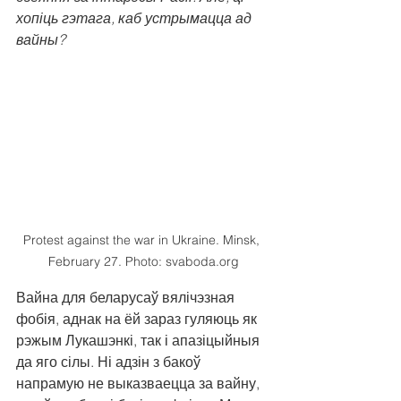
хопіць гэтага, каб устрымацца ад 
вайны? 
Protest against the war in Ukraine. Minsk, 
February 27. Photo: svaboda.org
Вайна для беларусаў вялічэзная 
фобія, аднак на ёй зараз гуляюць як 
рэжым Лукашэнкі, так і апазіцыйныя 
да яго сілы. Ні адзін з бакоў 
напрамую не выказваецца за вайну, 