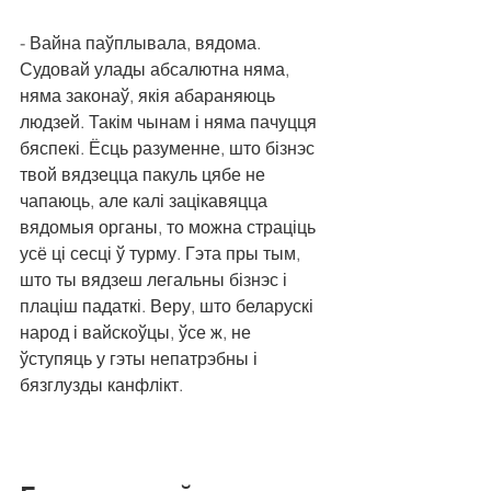
- Вайна паўплывала, вядома. 
Судовай улады абсалютна няма, 
няма законаў, якія абараняюць 
людзей. Такім чынам і няма пачуцця 
бяспекі. Ёсць разуменне, што бізнэс 
твой вядзецца пакуль цябе не 
чапаюць, але калі зацікавяцца 
вядомыя органы, то можна страціць 
усё ці сесці ў турму. Гэта пры тым, 
што ты вядзеш легальны бізнэс і 
плаціш падаткі. Веру, што беларускі 
народ і вайскоўцы, ўсе ж, не 
ўступяць у гэты непатрэбны і 
бязглузды канфлікт.