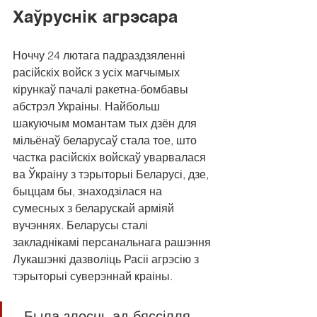
Хаўруснік агрэсара
Ноччу 24 лютага падраздзяленні 
расійскіх войск з усіх магчымых 
кірункаў пачалі ракетна-бомбавы 
абстрэл Украіны. Найбольш 
шакуючым момантам тых дзён для 
мільёнаў беларусаў стала тое, што 
частка расійскіх войскаў уварвалася 
ва Ўкраіну з тэрыторыі Беларусі, дзе, 
быццам бы, знаходзілася на 
сумесных з беларускай арміяй 
вучэннях. Беларусы сталі 
закладнікамі персанальнага рашэння 
Лукашэнкі дазволіць Расіі агрэсію з 
тэрыторыі суверэннай краіны.
- Была злосць ад бяссілля, 