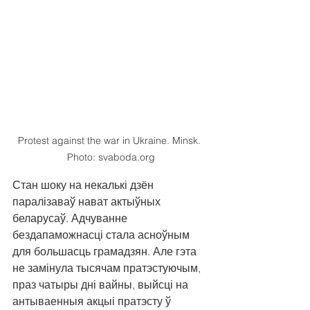
Protest against the war in Ukraine. Minsk. 
Photo: svaboda.org
Стан шоку на некалькі дзён 
паралізаваў нават актыўных 
беларусаў. Адчуванне 
бездапаможнасці стала асноўным 
для большасць грамадзян. Але гэта 
не замінула тысячам пратэстуючым, 
праз чатыры дні вайны, выйсці на 
антываенныя акцыі пратэсту ў 