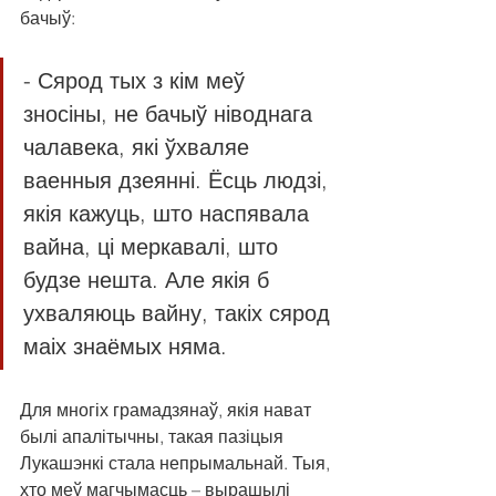
бачыў:
- Сярод тых з кім меў 
зносіны, не бачыў ніводнага 
чалавека, які ўхваляе 
ваенныя дзеянні. Ёсць людзі, 
якія кажуць, што наспявала 
вайна, ці меркавалі, што 
будзе нешта. Але якія б 
ухваляюць вайну, такіх сярод 
маіх знаёмых няма.
Для многіх грамадзянаў, якія нават 
былі апалітычны, такая пазіцыя 
Лукашэнкі стала непрымальнай. Тыя, 
хто меў магчымасць – вырашылі 