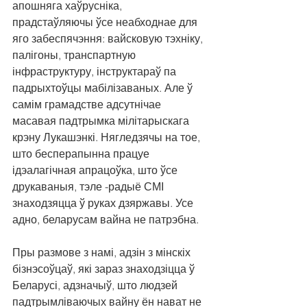
апошняга хаўрусніка, 
прадстаўляючы ўсе неабходнае для 
яго забеспячэння: вайсковую тэхніку, 
палігоны, транспартную 
інфраструктуру, інструктараў па 
падрыхтоўцы мабілізаваных. Але ў 
самім грамадстве адсутнічае 
масавая падтрымка мілітарыскага 
крэну Лукашэнкі. Нягледзячы на тое, 
што бесперапынна працуе 
ідэалагічная апрацоўка, што ўсе 
друкаваныя, тэле -радыё СМІ 
знаходзяцца ў руках дзяржавы. Усе 
адно, беларусам вайна не патрэбна.
Пры размове з намі, адзін з мінскіх 
бізнэсоўцаў, які зараз знаходзіцца ў 
Беларусі, адзначыў, што людзей 
падтрымліваючых вайну ён нават не 