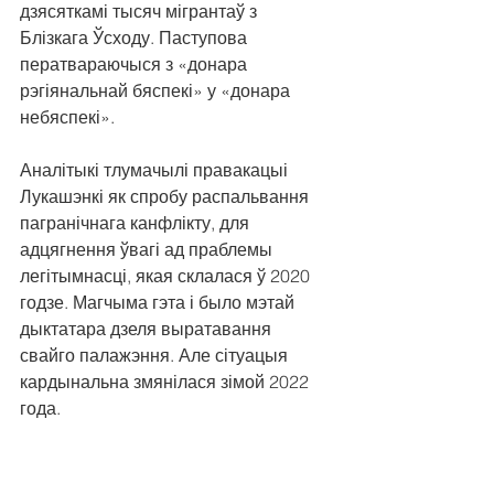
дзясяткамі тысяч мігрантаў з 
Блізкага Ўсходу. Паступова 
ператвараючыся з «донара 
рэгіянальнай бяспекі» у «донара 
небяспекі». 
Аналітыкі тлумачылі правакацыі 
Лукашэнкі як спробу распальвання 
пагранічнага канфлікту, для 
адцягнення ўвагі ад праблемы 
легітымнасці, якая склалася ў 2020 
годзе. Магчыма гэта і было мэтай 
дыктатара дзеля выратавання 
свайго палажэння. Але сітуацыя 
кардынальна змянілася зімой 2022 
года.