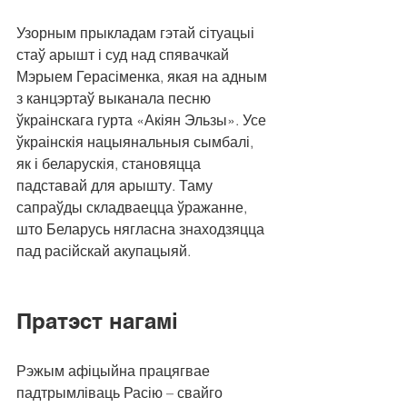
Узорным прыкладам гэтай сітуацыі 
стаў арышт і суд над спявачкай 
Мэрыем Герасіменка, якая на адным 
з канцэртаў выканала песню 
ўкраінскага гурта «Акіян Эльзы». Усе 
ўкраінскія нацыянальныя сымбалі, 
як і беларускія, становяцца 
падставай для арышту. Таму 
сапраўды складваецца ўражанне, 
што Беларусь нягласна знаходзяцца 
пад расійскай акупацыяй. 
Пратэст нагамі
Рэжым афіцыйна працягвае 
падтрымліваць Расію – свайго 