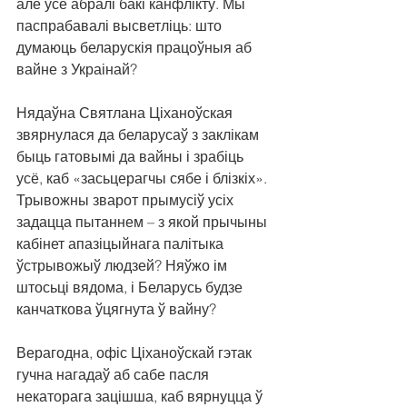
але ўсе абралі бакі канфлікту. Мы 
паспрабавалі высветліць: што 
думаюць беларускія працоўныя аб 
вайне з Украінай? 
Нядаўна Святлана Ціханоўская 
звярнулася да беларусаў з заклікам 
быць гатовымі да вайны і зрабіць 
усё, каб «засьцерагчы сябе і блізкіх». 
Трывожны зварот прымусіў усіх 
задацца пытаннем – з якой прычыны 
кабінет апазіцыйнага палітыка 
ўстрывожыў людзей? Няўжо ім 
штосьці вядома, і Беларусь будзе 
канчаткова ўцягнута ў вайну? 
Верагодна, офіс Ціханоўскай гэтак 
гучна нагадаў аб сабе пасля 
некаторага зацішша, каб вярнуцца ў 