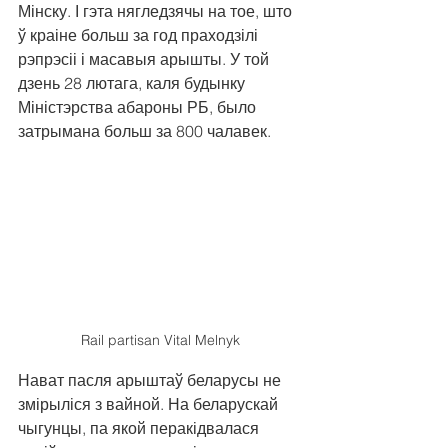
Мінску. І гэта нягледзячы на тое, што 
ў краіне больш за год праходзілі 
рэпрэсіі і масавыя арышты. У той 
дзень 28 лютага, каля будынку 
Міністэрства абароны РБ, было 
затрымана больш за 800 чалавек. 
Rail partisan Vital Melnyk
Нават пасля арыштаў беларусы не 
змірыліся з вайной. На беларускай 
чыгунцы, па якой перакідвалася 