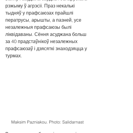
рэжыму ў агрэсіі. Праз некалькі 
тыдняў у прафсаюзах прайшлі 
ператрусы, арышты, а пазней, усе 
незалежныя прафсаюзы былі 
ліквідаваны. Сёння асуджана больш 
за 40 прадстаўнікоў незалежных 
прафсаюзаў і дзясяткі знаходзяцца у 
турмах. 
Maksim Pazniakou. Photo: Salidarnast