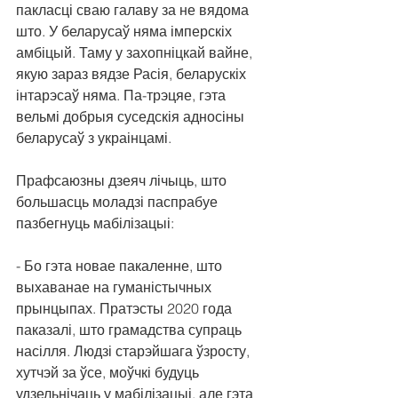
пакласці сваю галаву за не вядома 
што. У беларусаў няма імперскіх 
амбіцый. Таму у захопніцкай вайне, 
якую зараз вядзе Расія, беларускіх 
інтарэсаў няма. Па-трэцяе, гэта 
вельмі добрыя суседскія адносіны 
беларусаў з украінцамі.
Прафсаюзны дзеяч лічыць, што 
большасць моладзі паспрабуе 
пазбегнуць мабілізацыі: 
- Бо гэта новае пакаленне, што 
выхаванае на гуманістычных 
прынцыпах. Пратэсты 2020 года 
паказалі, што грамадства супраць 
насілля. Людзі старэйшага ўзросту, 
хутчэй за ўсе, моўчкі будуць 
удзельнічаць у мабілізацыі, але гэта 