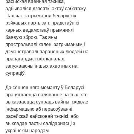
расійская ваенная тэхніка, 
адбываліся дзясяткі актаў сабатажу. 
Пад час затрымання беларускіх 
рэйкавых партызан, прадстаўнікі 
карных ведамстваў прымянялі 
баявую зброю. Так яны 
прастрэльвалі калені затрыманым і 
дэманстравалі параненых людзей на 
прапагандыстскіх каналах, 
запужваючы іншых ахвотных на 
супраціў.
Да сённяшняга моманту ў Беларусі 
працягваецца паляванне на тых, хто 
выказваецца супраць вайны, скідвае 
інфармацыю аб перасоўванні 
расейскай вайсковай тэхнікі, або 
выкладае пасты салідарнасці з 
украінскім народам. 