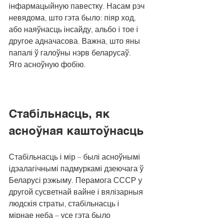
інфармацыйную павестку. Насам рэч 
невядома, што гэта было: піяр ход, 
або наяўнасць інсайду, альбо і тое і 
другое адначасова. Важна, што яны 
папалі ў галоўны нэрв беларусаў. 
Яго асноўную фобію. 
Стабільнасць, як 
асноўная каштоўнасць
Стабільнасць і мір – былі асноўнымі 
ідэалагічнымі падмуркамі дзеючага ў 
Беларусі рэжыму. Перамога СССР у 
другой сусветнай вайне і вялізарныя 
людскія страты, стабільнасць і 
мірнае неба – усе гэта было 