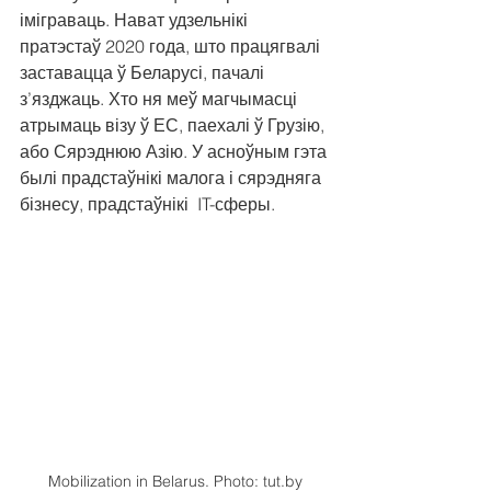
іміграваць. Нават удзельнікі 
пратэстаў 2020 года, што працягвалі 
заставацца ў Беларусі, пачалі 
з’язджаць. Хто ня меў магчымасці 
атрымаць візу ў ЕС, паехалі ў Грузію, 
або Сярэднюю Азію. У асноўным гэта 
былі прадстаўнікі малога і сярэдняга 
бізнесу, прадстаўнікі  IT-сферы.
Mobilization in Belarus. Photo: tut.by