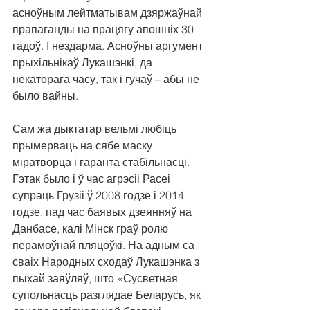
асноўным лейтматывам дзяржаўнай 
прапаганды на працягу апошніх 30 
гадоў. І нездарма. Асноўны аргумент 
прыхільнікаў Лукашэнкі, да 
некаторага часу, так і гучаў – абы не 
было вайны.
Сам жа дыктатар вельмі любіць 
прымерваць на сябе маску 
міратворца і гаранта стабільнасці. 
Гэтак было і ў час агрэсіі Расеі 
супраць Грузіі ў 2008 годзе і 2014 
годзе, пад час баявых дзеянняў на 
Данбасе, калі Мінск граў ролю 
перамоўнай пляцоўкі. На адным са 
сваіх Народных сходаў Лукашэнка з 
пыхай заяўляў, што «Сусветная 
супольнасць разглядае Беларусь, як 