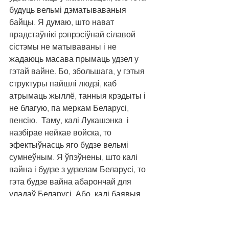
будуць вельмі дэматываваныя 
байцы. Я думаю, што нават 
прадстаўнікі рэпрэсіўнай сілавой 
сістэмы не матываваны і не 
жадаюць масава прымаць удзел у 
гэтай вайне. Бо, збольшага, у гэтыя 
структуры пайшлі людзі, каб 
атрымаць жыллё, танныя крэдыты і 
не благую, па меркам Беларусі, 
пенсію.  Таму, калі Лукашэнка  і 
назбірае нейкае войска, то 
эфектыўнасць яго будзе вельмі 
сумнеўным. Я ўпэўнены, што калі 
вайна і будзе з удзелам Беларусі, то 
гэта будзе вайна абарончай для 
уладаў Беларусі. Або, калі баявыя 
дзеянні перанясуцца на нашу 
тэрыторыю. Тады для Лукашэнкі гэта 