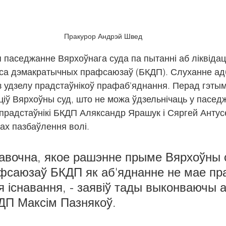
Пракурор Андрэй Швед
 паседжанне Вярхоўнага суда па пытанні аб ліквідац
эса дэмакратычных прафсаюзаў (БКДП). Слуханне ад
 удзелу прадстаўнікоў прафаб'яднання. Перад гэты
іў Вярхоўны суд, што не можа ўдзельнічаць у паседжа
прадстаўнікі БКДП Аляксандр Ярашук і Сяргей Антусе
ах пазбаўлення волі.
давочна, якое рашэнне прыме Вярхоўны с
афсаюзаў БКДП як аб'яднанне не мае пр
 існавання, - заявіў тады выконваючы а
ДП Максім Пазнякоў.