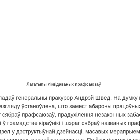
Лагатыпы ліквідаваных прафсаюзаў
 падаў генеральны пракурор Андрэй Швед. На думку 
азгляду ўстаноўлена, што замест абароны працоўных
 сябраў прафсаюзаў, прадухілення незаконных забас
і ў грамадстве кіраўнікі і шэраг сябраў названых пр
зел у дэструктыўнай дзейнасці, масавых мерапрыемс
і парадак, распаўсюджваюцца. Па ўсіх фактах іх су