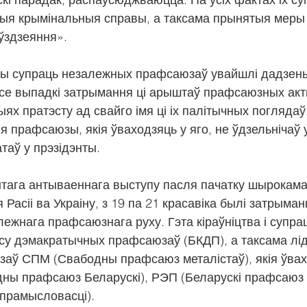
ныя крымінальныя справы, а таксама прынятыя меры
ўздзеяння».
ы супраць незалежных прафсаюзаў увайшлі дадзеныя
се выпадкі затрымання ці арыштаў прафсаюзных актыв
ях пратэсту ад свайго імя ці іх палітычных поглядаў
я прафсаюзы, якія ўваходзяць у яго, не ўдзельнічаў у
таў у прэзідэнты.
ытага антываеннага выступу пасля пачатку шырокам
Расіі ва Украіну, з 19 па 21 красавіка былі затрыман
ежнага прафсаюзнага руху. Гэта кіраўніцтва і супрац
су дэмакратычных прафсаюзаў (БКДП), а таксама лід
аў СПМ (Свабодны прафсаюз металістаў), якія ўвах
ны прафсаюз Беларускі), РЭП (Беларускі прафсаюз 
прамысловасці).