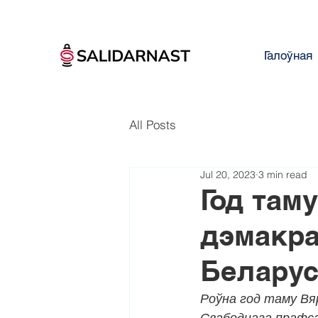
Галоўная
All Posts
Jul 20, 2023
3 min read
Год там
дэмакр
Беларус
Роўна год таму Вя
Свабоднага прафса