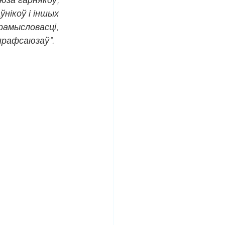
нікоў і іншых 
рамысловасці, 
прафсаюзаў".