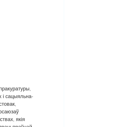
пракуратуры, 
 і сацыяльна-
товак, 
афсаюзаў 
твах, якія 
працьпраўнай 