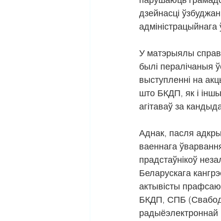
дзейнасці ўзбуджа
адміністрацыйнага 
У матэрыялы справ
былі пералічаныя ў
выступленні на акцы
што БКДП, як і іншы
агітаваў за кандыда
Аднак, пасля адкр
ваеннага ўварвання 
прадстаўнікоў незал
Беларускага кангрэ
актывісты прафсаюз
БКДП, СПБ (Свабод
радыёэлектроннай 