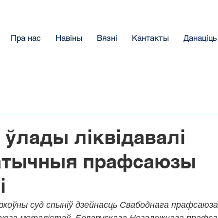
Пра нас
Навіны
Вязнi
Кантакты
Данацiць
у ўлады ліквідавалі
атычныя прафсаюзы
і
рхоўны суд спыніў дзейнасць Свабоднага прафсаюза
юза металістаў, Беларускага Незалежнага прафсаю