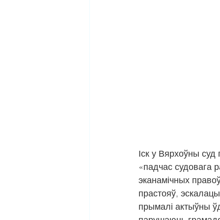
Іск у Вярхоўны суд
«падчас судовага р
эканамічных правоў
прастояў, эскалацы
прымалі актыўны ўд
парушаюць грамадск