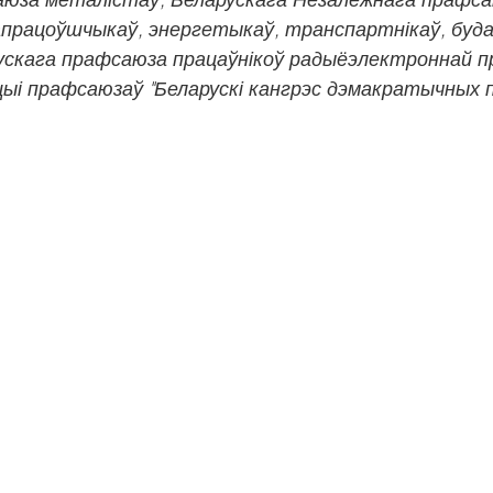
працоўшчыкаў, энергетыкаў, транспартнікаў, будаў
рускага прафсаюза працаўнікоў радыёэлектроннай п
ыі прафсаюзаў "Беларускі кангрэс дэмакратычных 