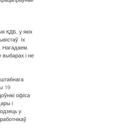
 
 КДБ, у якіх 
істаў. Іх 
. Нагадаем, 
 выбарах і не 
аштабнага 
ы 19 
оўнікі офіса 
ары і 
одзяць у 
работнікаў 