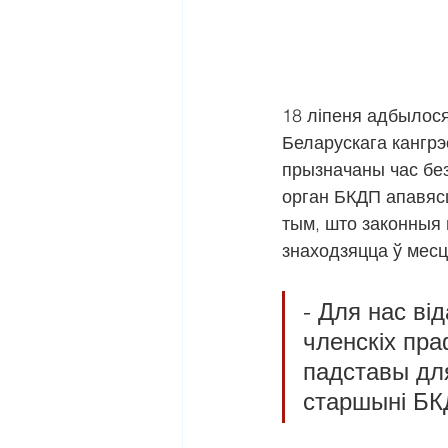
18 ліпеня адбылося
Беларускага кангр
прызначаны час без
орган БКДП апавясц
тым, што законныя 
знаходзяцца ў месц
- Для нас ві
членскіх пр
падставы для
старшыні БК