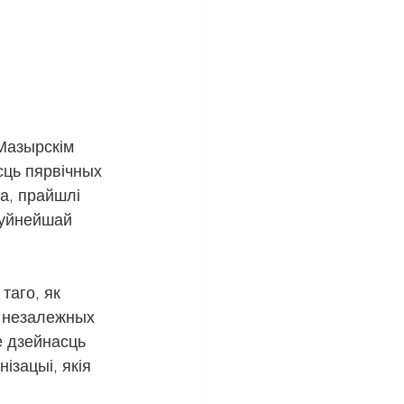
Мазырскім 
сць пярвічных 
а, прайшлі 
буйнейшай 
таго, як 
і незалежных 
 дзейнасць 
зацыі, якія 