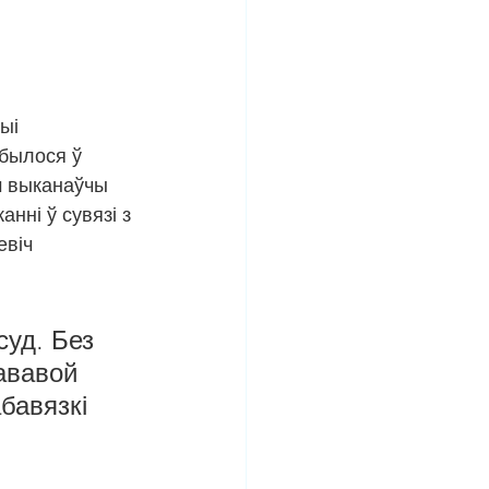
ыі 
былося ў 
м выканаўчы 
нні ў сувязі з 
віч 
уд. Без 
ававой 
бавязкі 