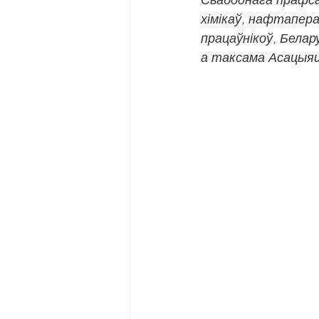
хімікаў, нафтапера
працаўнікоў, Бела
а таксама Асацыяц