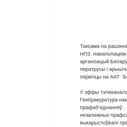
Таксама па рашэнні
НПЗ, наваполацкім 
арганізацый Белару
ператрусы і арышты
пярвічцы на ААТ “Б
У эфіры тэлеканала
Генпракуратура нак
прафаб'яднанняў - 
незалежных прафсаю
выкарыстоўвалі про