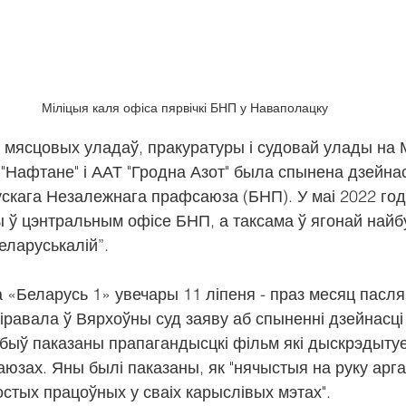
Міліцыя каля офіса пярвічкі БНП у Наваполацку
 мясцовых уладаў, пракуратуры і судовай улады на 
"Нафтане" і ААТ "Гродна Азот" была спынена дзейна
скага Незалежнага прафсаюза (БНП). У маі 2022 год
 ў цэнтральным офісе БНП, а таксама ў ягонай най
еларуськалій”.
 «Беларусь 1» увечары 11 ліпеня - праз месяц пасля 
іравала ў Вярхоўны суд заяву аб спыненні дзейнасц
быў паказаны прапагандысцкі фільм які дыскрэдытуе
зах. Яны былі паказаны, як "нячыстыя на руку аргані
стых працоўных у сваіх карыслівых мэтах".