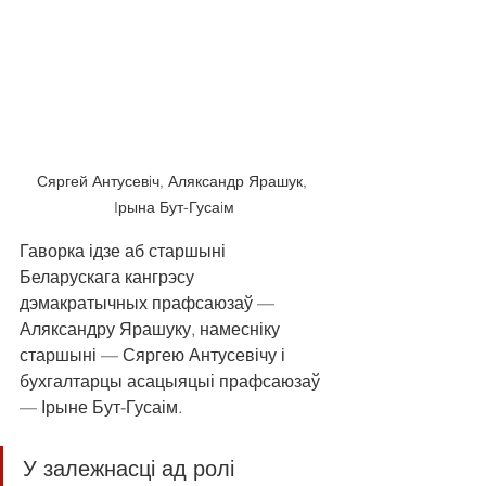
Сяргей Антусевiч, Аляксандр Ярашук, 
Iрына Бут-Гусаiм
Гаворка ідзе аб старшыні 
Беларускага кангрэсу 
дэмакратычных прафсаюзаў — 
Аляксандру Ярашуку, намесніку 
старшыні — Сяргею Антусевічу і 
бухгалтарцы асацыяцыі прафсаюзаў 
— Ірыне Бут-Гусаім.
У залежнасці ад ролі 