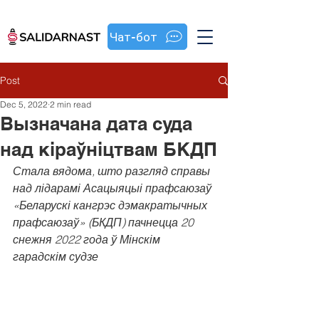
Чат-бот
Post
Dec 5, 2022
2 min read
Вызначана дата суда
над кіраўніцтвам БКДП
Стала вядома, што разгляд справы 
над лідарамі Асацыяцыі прафсаюзаў 
«Беларускі кангрэс дэмакратычных 
прафсаюзаў» (БКДП) пачнецца 20 
снежня 2022 года ў Мінскім 
гарадскім судзе