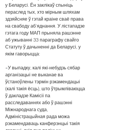
у Беларусі. Ён заклікаў спыніць 
пераслед тых, хто мірным шляхам 
здзяйсняе ў гэтай краіне сваё права 
на свабоду аб'яднання. У лістападзе 
гэтага году МАП прыняла рашэнне 
аб ужыванні 33 параграфу свайго 
Статуту ў дачыненні да Беларусі, у 
якім гаворыцца:
«
У выпадку, калі які-небудзь сябар 
арганізацыі не выканае ва 
ўстаноўлены тэрмін рэкамендацыі 
(калі такія ёсць), што ўтрымліваюцца 
ў дакладзе Камісіі па 
расследаваннях або ў рашэнні 
Міжнароднага суда, 
Адміністрацыйная рада можа 
рэкамендаваць канферэнцыі такія 