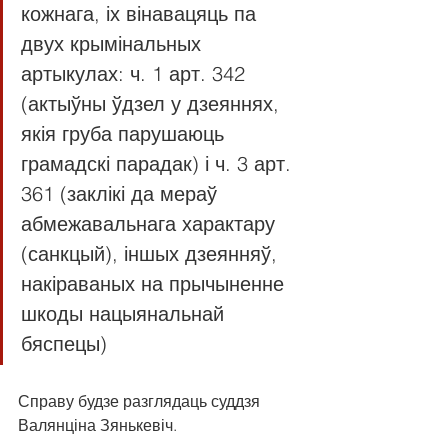
кожнага, іх вінавацяць па 
двух крымінальных 
артыкулах: ч. 1 арт. 342 
(актыўны ўдзел у дзеяннях, 
якія груба парушаюць 
грамадскі парадак) і ч. 3 арт. 
361 (заклікі да мераў 
абмежавальнага характару 
(санкцый), іншых дзеянняў, 
накіраваных на прычыненне 
шкоды нацыянальнай 
бяспецы)
Справу будзе разглядаць суддзя 
Валянціна Зянькевіч.