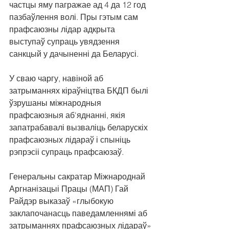
частцы яму пагражае ад 4 да 12 год 
пазбаўлення волі. Пры гэтым сам 
прафсаюзны лідар адкрыта 
выступаў супраць увядзення 
санкцый у дачыненні да Беларусі.
У сваю чаргу, навіной аб 
затрыманнях кіраўніцтва БКДП былі 
ўзрушаны міжнародныя 
прафсаюзныя аб'яднанні, якія 
запатрабавалі вызваліць беларускіх 
прафсаюзных лідараў і спыніць 
рэпрэсіі супраць прафсаюзаў.
Генеральны сакратар Міжнароднай 
Аргнанізацыі Працы (МАП) Гай 
Райдэр выказаў «глыбокую 
заклапочанасць паведамленнямі аб 
затрыманнях прафсаюзных лідараў» 