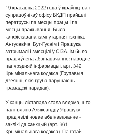
19 красавіка 2022 года ў кіраўніцтва і 
супрацоўнікаў офісу БКДП прайшлі 
ператрусы па месцы працы і па 
месцы пражывання. Была 
канфіскавана кампутарная тэхніка. 
Антусевіча, Бут-Гусаім і Ярашука 
затрымалі і змясцілі ў СІЗА. Ім было 
прад'яўлена абвінавачанне: паводле 
папярэдняй інфармацыі, арт. 342 
Крымінальнага кодэкса (Групавыя 
дзеянні, якія груба парушаюць 
грамадскі парадак).
У канцы лістапада стала вядома, што 
палітвязню Аляксандру Ярашуку 
прад'явілі новае абвінавачанне - 
заклікі да санкцый (арт. 361 
Крымінальнага кодэкса). Па гэтай 