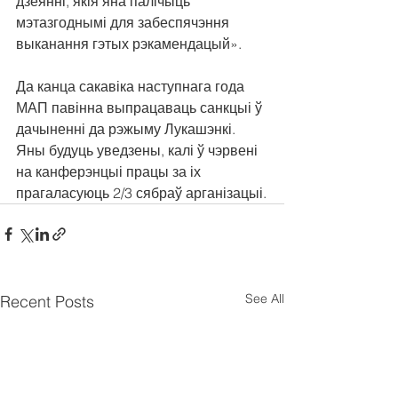
дзеянні, якія яна палічыць 
мэтазгоднымі для забеспячэння 
выканання гэтых рэкамендацый».
Да канца сакавіка наступнага года 
МАП павінна выпрацаваць санкцыі ў 
дачыненні да рэжыму Лукашэнкі. 
Яны будуць уведзены, калі ў чэрвені 
на канферэнцыі працы за іх 
прагаласуюць 2/3 сябраў арганізацыі.
See All
Recent Posts