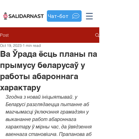
Чат-бот
Post
Oct 19, 2023
1 min read
Ва Ўрада ёсць планы па
прымусу беларусаў у
работы абароннага
характару
Згодна з новай ініцыятывай, у 
Беларусі разглядаецца пытанне аб 
магчымасці ўключэння грамадзян у 
выкананне работ абароннага 
характару ў мірны час, да ўвядзення 
ваеннага становішча. Прапанова аб 