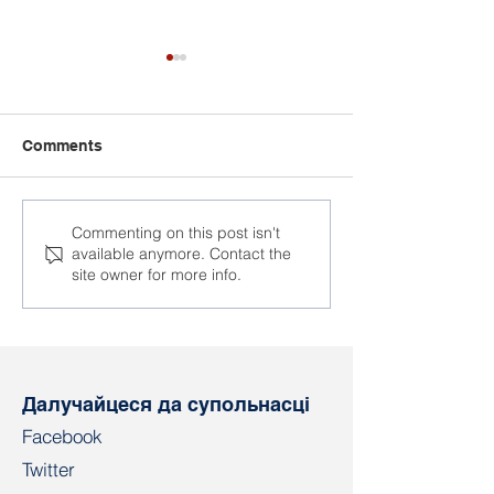
Comments
На «Нафтане» не
За год у Белар
Commenting on this post isn't
available anymore. Contact the
спыняюцца звальненні
страчана рабоч
site owner for more info.
за палітыку
роўная насель
сярэдняга гор
Далучайцеся да супольнасці
Facebook
Twitter