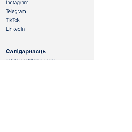
Instagram
Telegram
TikTok
LinkedIn
Салідарнасць
salidarnast@gmail.com
+4915203268972
Bahnhofspl. 22, 28195 Bremen
Кантакт
Імя