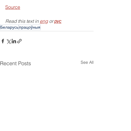
Source
Read this text in 
eng
 or 
рус
Беларусь
працоўныя
See All
Recent Posts