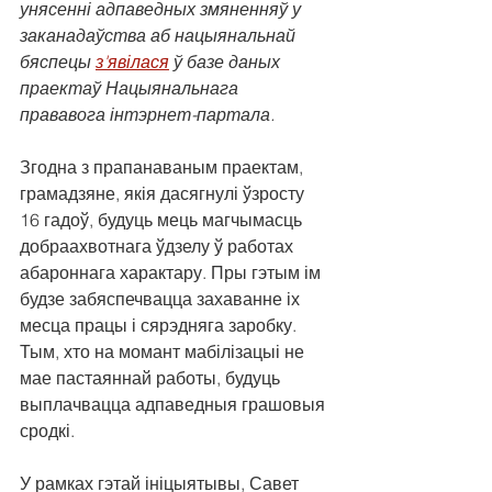
унясенні адпаведных змяненняў у 
заканадаўства аб нацыянальнай 
бяспецы 
з'явілася
 ў базе даных 
праектаў Нацыянальнага 
прававога інтэрнет-партала.
Згодна з прапанаваным праектам, 
грамадзяне, якія дасягнулі ўзросту 
16 гадоў, будуць мець магчымасць 
добраахвотнага ўдзелу ў работах 
абароннага характару. Пры гэтым ім 
будзе забяспечвацца захаванне іх 
месца працы і сярэдняга заробку. 
Тым, хто на момант мабілізацыі не 
мае пастаяннай работы, будуць 
выплачвацца адпаведныя грашовыя 
сродкі.
У рамках гэтай ініцыятывы, Савет 