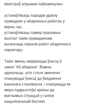
міністраў атрымае паўнамоцтвы:
устанаўліваць парадак удзелу 
грамадзян у абаронных работах у 
мірны час,
устанаўліваць памер грашовых 
выплат такім грамадзянам,
вызначаць пералік работ абароннага 
характару.
Такія змены мяркуюцца ўнесці ў 
закон "Аб абароне". Важна 
адзначыць, што гэтыя змяненні 
плануюцца ўнесці да ўвядзення 
ваеннага становішча, і плануюцца як 
мера падрыхтоўкі краіны да 
магчымых сітуацый у галіне 
нацыянальнай бяспекі.