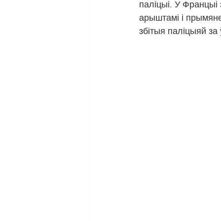
паліцыі. У Францыі
арыштамі і прымяне
збітыя паліцыяй за