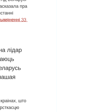
асказала пра 
станні 
ымяненні 33 
а лідар 
маюць 
еларусь 
нашая 
краінах, што 
орсткасцю 