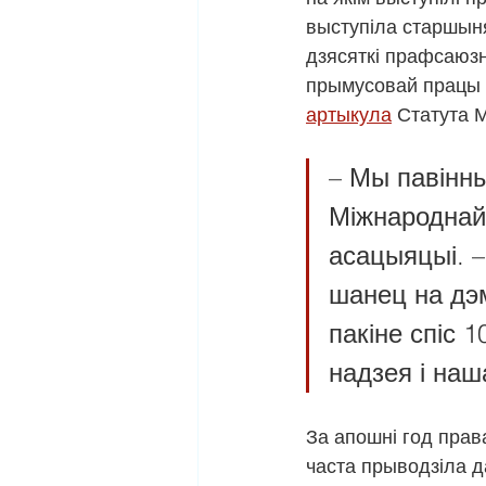
выступіла старшыня
дзясяткі прафсаюзн
прымусовай працы 
артыкула
 Статута 
– Мы павінны
Міжнароднай 
асацыяцыі. –
шанец на дэм
пакіне спіс 
надзея і наш
За апошні год прав
часта прыводзіла д