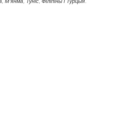
, М'янма, Туніс, Філіпіны і Турцыя.