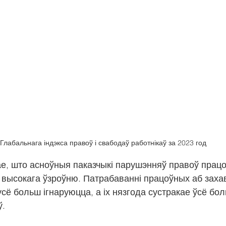
Глабальнага індэкса правоў і свабодаў работнікаў за 2023 год
ае, што асноўныя паказчыкі парушэнняў правоў прац
 высокага ўзроўню. Патрабаванні працоўных аб захава
сё больш ігнаруюцца, а іх нязгода сустракае ўсё бол
ў.