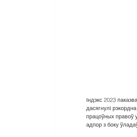
Індэкс 2023 паказв
дасягнулі рэкордна
працоўных правоў у
адпор з боку ўлада