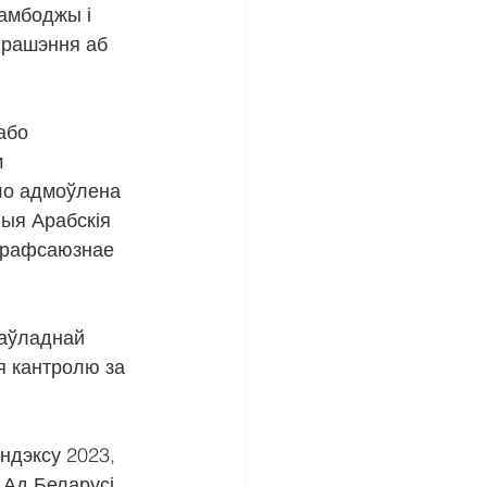
Камбоджы і 
 рашэння аб 
або 
 
ло адмоўлена 
ныя Арабскія 
 прафсаюзнае 
аўладнай 
я кантролю за 
ндэксу 2023, 
 Ад Беларусі 