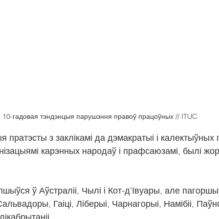
10-гадовая тэндэнцыя парушэння правоў працоўных // ITUC
 пратэсты з заклікамі да дэмакратыі і калектыўных 
нізацыямі карэнных народаў і прафсаюзамі, былі жор
шыўся ў Аўстраліі, Чылі і Кот-д'Івуары, але пагоршы
альвадоры, Гаіці, Ліберыі, Чарнагорыі, Намібіі, Паўн
лікабрытаніі.