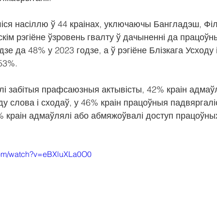
іся насіллю ў 44 краінах, уключаючы Бангладэш, Філі
скім рэгіёне ўзровень гвалту ў дачыненні да працоўн
дзе да 48% у 2023 годзе, а ў рэгіёне Блізкага Усходу
53%.
ылі забітыя прафсаюзныя актывісты, 42% краін адмаўл
у слова і сходаў, у 46% краін працоўныя падвяргалі
 краін адмаўлялі або абмяжоўвалі доступ працоўны
com/watch?v=eBXluXLa0O0