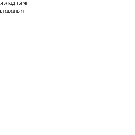
бязладнымі 
штаваныя і 