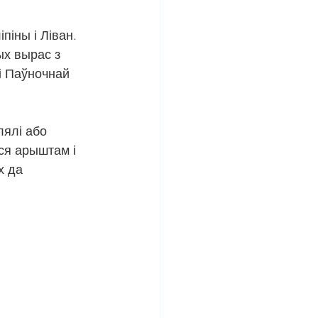
піны і Ліван. 
ых вырас з 
 і Паўночнай 
ялі або 
ся арыштам і 
х да 