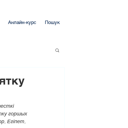
Анлайн-курс
Пошук
ятку
весткі 
ятку горшых 
р, Егіпет, 