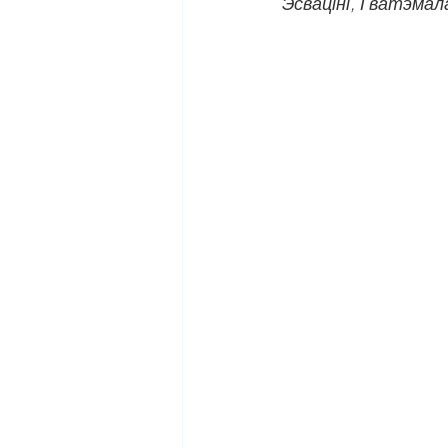
Эсваціні, Гватэмала