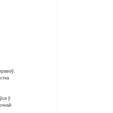
правоў, 
стка 
ўся ў 
очнай 