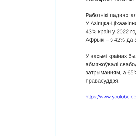
Работнікі падвяргал
У Азіяцка-Ціхаакіян
43% краін у 2022 го
Афрыкі – з 42% да 
У васьмі краінах б
абмяжоўвалі свабод
затрыманням, а 65%
правасуддзя.
https://www.youtube.