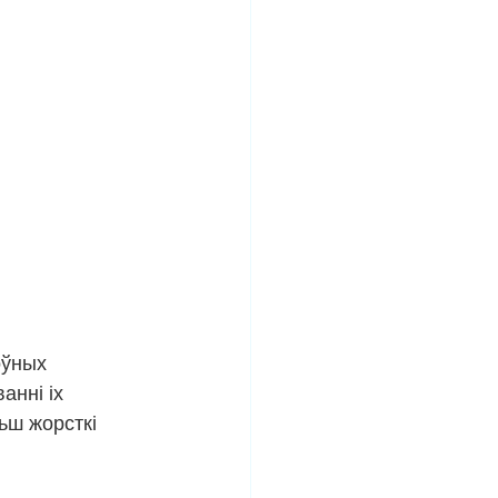
оўных 
нні іх 
ьш жорсткі 