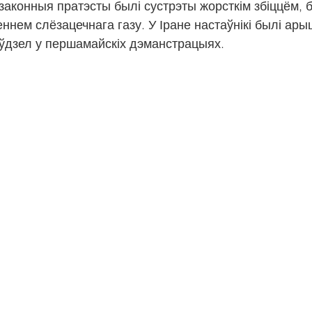
 законныя пратэсты былі сустрэты жорсткім збіццём, 
ннем слёзацечнага газу. У Іране настаўнікі былі ары
 ўдзел у першамайскіх дэманстрацыях.