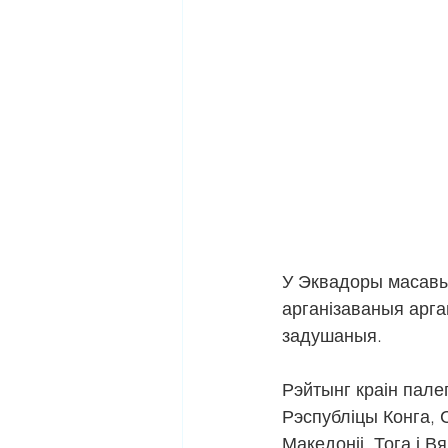
У Эквадоры масавыя
арганізаваныя арга
задушаныя.
Рэйтынг краін палеп
Рэспубліцы Конга, С
Македоніі, Тога і Вя