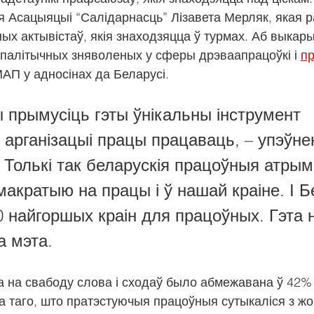
 Асацыяцыі “Салідарнасць” Лізавета Мерляк, якая р
ых актывістаў, якія знаходзяцца ў турмах. Аб выкары
палітычных зняволеных у сферы дрэваапрацоўкі і 
пр
МАП у адносінах да Беларусі.
 прымусіць гэты ўнікальны інструмент 
арганізацыі працы працаваць, – упэўнен
 Толькі так беларускія працоўныя атры
акратыю на працы і ў нашай краіне. І Б
10 найгоршых краін для працоўных. Гэта 
а мэта.
а на свабоду слова і сходаў было абмежавана ў 42% 
а таго, што пратэстуючыя працоўныя сутыкаліся з ж