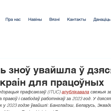
Пра нас
Навіны
Вязнi
Кантакты
Данацiць
ь зноў увайшла ў дзяс
краін для працоўных
дэрацыя прафсаюзаў (ITUC) 
апублікавала
 свежыя з
а правоў і свабодаў работнікаў за 2023 год. У дзяс
х у 2023 годзе ўвайшлі: Бангладэш, Беларусь, Эквадо