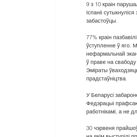
9 з 10 краін паруша
Іспаніі сутыкнуліс
забастоўцы.
77% краін пазбавіл
ўступленне ў яго. 
нефармальнай экано
ў праве на свабоду 
Эміраты ўваходзяць
прадстаўніцтва.
У Беларусі забаро
Федэрацыі прафсаюз
работнікамі, а не д
30 чэрвеня прайшоў
на якім выступілі п