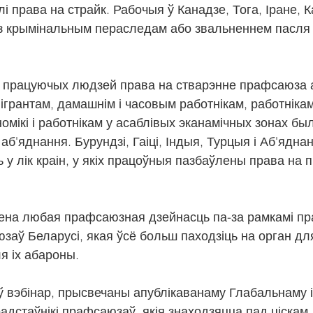
лі права на страйк. Рабочыя ў Канадзе, Тога, Іране, 
я з крымінальным пераследам або звальненнем пасля
і працуючых людзей права на стварэнне прафсаюза 
Мігрантам, дамашнім і часовым работнікам, работнікам
мікі і работнікам у асаблівых эканамічных зонах бы
аб'яднання. Бурундзі, Гаіці, Індыя, Турцыя і Аб'ядна
 у лік краін, у якіх працоўныя пазбаўлены права на
нена любая прафсаюзная дзейнасць па-за рамкамі пр
аў Беларусі, якая ўсё больш паходзіць на орган дл
ля іх абароны.
 вэбінар, прысвечаны апублікаванаму Глабальнаму і
радстаўнікі прафсаюзаў, якія знаходзяцца пад ціскам.