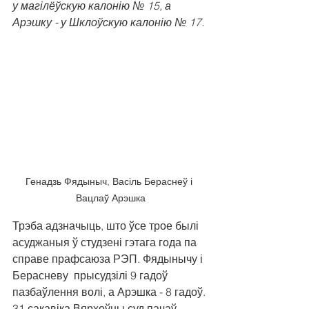
у магілёўскую калонію № 15, а 
Арэшку - у Шклоўскую калонію № 17.
Генадзь Фядыныч, Васіль Бераснеў і 
Вацлаў Арэшка
Трэба адзначыць, што ўсе трое былі 
асуджаныя ў студзені гэтага года па 
справе прафсаюза РЭП. Фядынычу і 
Берасневу  прысудзілі 9 гадоў 
пазбаўлення волі, а Арэшка - 8 гадоў. 
31 сакавіка Вярхоўны суд пачаў 