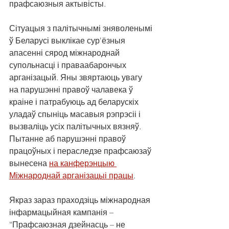
прафсаюзныя актывісты.
Сітуацыя з палітычнымі зняволенымі 
ў Беларусі выклікае сур'ёзныя 
апасенні сярод міжнароднай 
супольнасці і праваабарончых 
арганізацый. Яны звяртаюць увагу 
на парушэнні правоў чалавека ў 
краіне і патрабуюць ад беларускіх 
уладаў спыніць масавыя рэпрэсіі і 
вызваліць усіх палітычных вязняў. 
Пытанне аб парушэнні правоў 
працоўных і пераследзе прафсаюзаў 
вынесена 
на канферэнцыю 
Міжнароднай арганізацыі працы
.
Якраз зараз праходзіць міжнародная 
інфармацыйная кампанія – 
“Прафсаюзная дзейнасць – не 