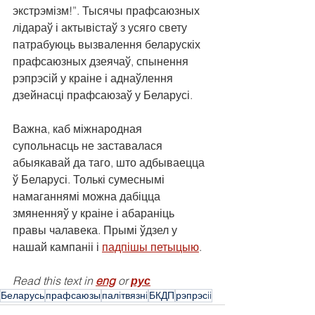
экстрэмізм!”. Тысячы прафсаюзных 
лідараў і актывістаў з усяго свету 
патрабуюць вызвалення беларускіх 
прафсаюзных дзеячаў, спынення 
рэпрэсій у краіне і аднаўлення 
дзейнасці прафсаюзаў у Беларусі.
Важна, каб міжнародная 
супольнасць не заставалася 
абыякавай да таго, што адбываецца 
ў Беларусі. Толькі сумеснымі 
намаганнямі можна дабіцца 
змяненняў у краіне і абараніць 
правы чалавека. Прымі ўдзел у 
нашай кампаніі і 
падпішы петыцыю
.
Read this text in 
eng
 or 
рус
Беларусь
прафсаюзы
палiтвязнi
БКДП
рэпрэсii