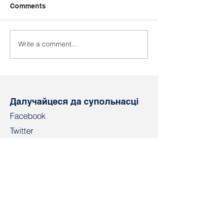
Comments
Write a comment...
Лідарам прафсаюзу
Прысуд лідар
РЭП пакінулі прысуд у
пакінулі без 
сіле
Далучайцеся да супольнасці
Facebook
Twitter
Instagram
Telegram
TikTok
LinkedIn