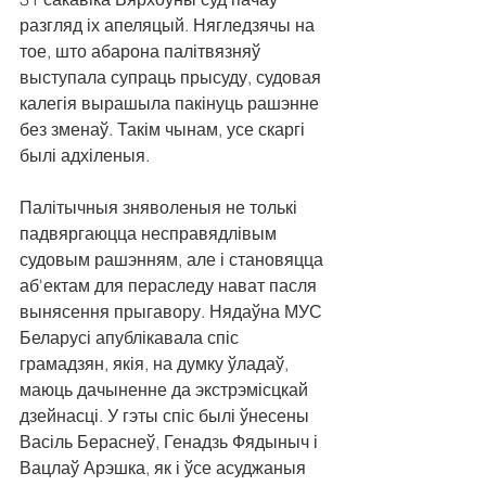
разгляд іх апеляцый. Нягледзячы на 
тое, што абарона палітвязняў 
выступала супраць прысуду, судовая 
калегія вырашыла пакінуць рашэнне 
без зменаў. Такім чынам, усе скаргі 
былі адхіленыя.
Палітычныя зняволеныя не толькі 
падвяргаюцца несправядлівым 
судовым рашэнням, але і становяцца 
аб'ектам для пераследу нават пасля 
вынясення прыгавору. Нядаўна МУС 
Беларусі апублікавала спіс 
грамадзян, якія, на думку ўладаў, 
маюць дачыненне да экстрэмісцкай 
дзейнасці. У гэты спіс былі ўнесены 
Васіль Бераснеў, Генадзь Фядыныч і 
Вацлаў Арэшка, як і ўсе асуджаныя 