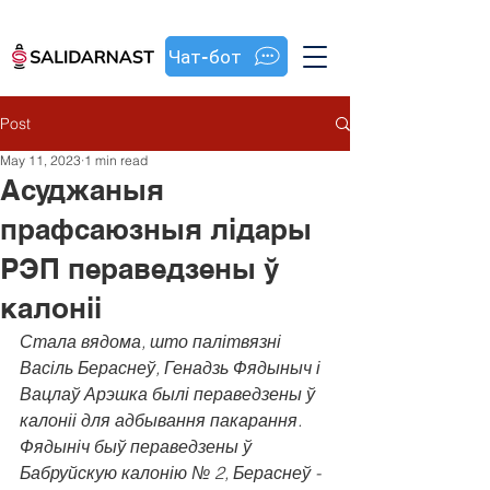
Чат-бот
Post
May 11, 2023
1 min read
Асуджаныя
прафсаюзныя лідары
РЭП пераведзены ў
калоніі
Стала вядома, што палітвязні 
Васіль Бераснеў, Генадзь Фядыныч і 
Вацлаў Арэшка былі пераведзены ў 
калоніі для адбывання пакарання. 
Фядыніч быў пераведзены ў 
Бабруйскую калонію № 2, Бераснеў - 